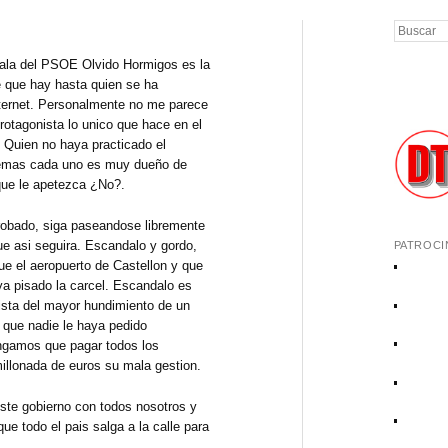
Buscar
jala del PSOE Olvido Hormigos es la
e que hay hasta quien se ha
nternet. Personalmente no me parece
rotagonista lo unico que hace en el
. Quien no haya practicado el
demas cada uno es muy dueño de
 que le apetezca ¿No?.
bado, siga paseandose libremente
e asi seguira. Escandalo y gordo,
PATROCI
ue el aeropuerto de Castellon y que
a pisado la carcel. Escandalo es
ista del mayor hundimiento de un
 que nadie le haya pedido
ngamos que pagar todos los
millonada de euros su mala gestion.
te gobierno con todos nosotros y
ue todo el pais salga a la calle para