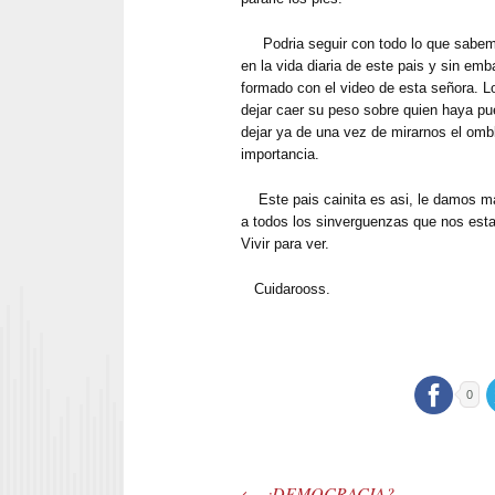
Podria seguir con todo lo que sabemo
en la vida diaria de este pais y sin emb
formado con el video de esta señora. Lo
dejar caer su peso sobre quien haya pue
dejar ya de una vez de mirarnos el omb
importancia.
Este pais cainita es asi, le damos ma
a todos los sinverguenzas que nos esta
Vivir para ver.
Cuidarooss.
0
←
¿DEMOCRACIA?