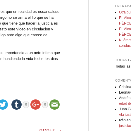
ENTRADA
s que en realidad es escandaloso
Otra p
argo no se arma el lio que se ha
EL Alca
 que tiene que hacer la justicia es
HÉROE:
sto este video en circulacion y
EL Alca
HÉROE:
ligo ante algo que carece de
Ni éram
conduc
s importancia a un acto intimo que
n hundiendo la vida todos los dias.
TODAS L
Todas las
COMENTA
Cristin
Leonar
Andrés
edad de
0
0
Juan G
«la jus
Iván
e
justici
DUDAS.
→