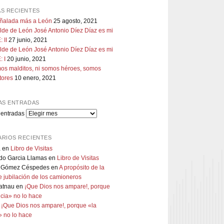
S RECIENTES
uñalada más a León
25 agosto, 2021
lde de León José Antonio Díez Díaz es mi
 II
27 junio, 2021
lde de León José Antonio Díez Díaz es mi
 I
20 junio, 2021
os malditos, ni somos héroes, somos
tores
10 enero, 2021
AS ENTRADAS
 entradas
RIOS RECIENTES
a
en
Libro de Visitas
do Garcia Llamas
en
Libro de Visitas
 Gómez Céspedes
en
A propósito de la
 jubilación de los camioneros
atnau
en
¡Que Dios nos ampare!, porque
ticia» no lo hace
n
¡Que Dios nos ampare!, porque «la
a» no lo hace