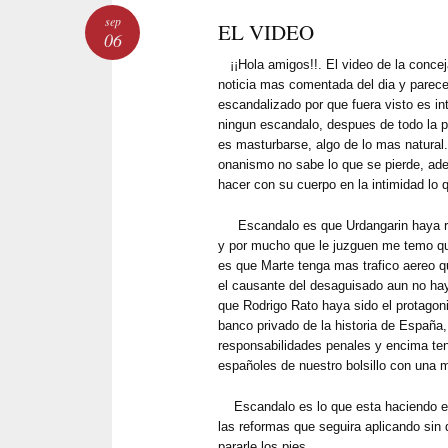
sep
EL VIDEO
06
¡¡Hola amigos!!. El video de la conce
noticia mas comentada del dia y parec
escandalizado por que fuera visto es i
ningun escandalo, despues de todo la p
es masturbarse, algo de lo mas natural
onanismo no sabe lo que se pierde, a
hacer con su cuerpo en la intimidad lo
Escandalo es que Urdangarin haya ro
y por mucho que le juzguen me temo qu
es que Marte tenga mas trafico aereo q
el causante del desaguisado aun no hay
que Rodrigo Rato haya sido el protagon
banco privado de la historia de España,
responsabilidades penales y encima te
españoles de nuestro bolsillo con una 
Escandalo es lo que esta haciendo es
las reformas que seguira aplicando sin q
pararle los pies.