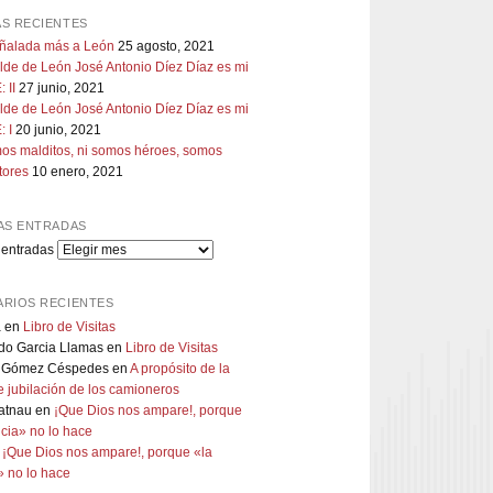
S RECIENTES
uñalada más a León
25 agosto, 2021
lde de León José Antonio Díez Díaz es mi
 II
27 junio, 2021
lde de León José Antonio Díez Díaz es mi
 I
20 junio, 2021
os malditos, ni somos héroes, somos
tores
10 enero, 2021
AS ENTRADAS
 entradas
RIOS RECIENTES
a
en
Libro de Visitas
do Garcia Llamas
en
Libro de Visitas
 Gómez Céspedes
en
A propósito de la
 jubilación de los camioneros
atnau
en
¡Que Dios nos ampare!, porque
ticia» no lo hace
n
¡Que Dios nos ampare!, porque «la
a» no lo hace