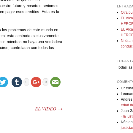
uestro futuro y nosotros seriamos
ENTRADA
n pagar esos creditos. Esta es la
Otra p
EL Alca
HÉROE:
EL Alca
s los problemas de este mundo en
HÉROE:
iberal esta centrada exclusivamente
Ni éram
emos mientras no haya una verdadera
conduc
cirse, controlaran con todos los
TODAS L
Todas las
COMENTA
0
0
Cristin
Leonar
Andrés
edad de
EL VIDEO
→
Juan G
«la jus
Iván
e
justici