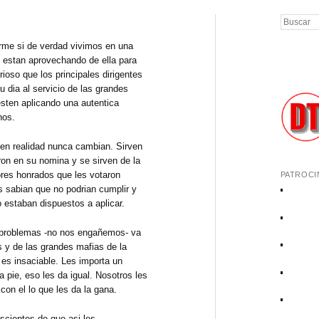
Buscar
rme si de verdad vivimos en una
e estan aprovechando de ella para
rioso que los principales dirigentes
 dia al servicio de las grandes
esten aplicando una autentica
nos.
n realidad nunca cambian. Sirven
ron en su nomina y se sirven de la
ores honrados que les votaron
PATROCI
 sabian que no podrian cumplir y
 estaban dispuestos a aplicar.
problemas -no nos engañemos- va
s y de las grandes mafias de la
 es insaciable. Les importa un
 pie, eso les da igual. Nosotros les
con el lo que les da la gana.
cientes de que asi les