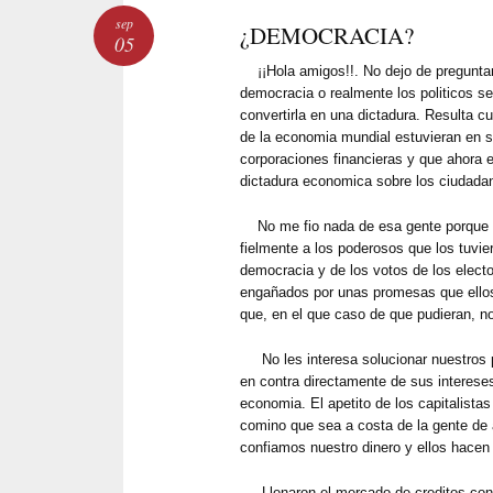
sep
¿DEMOCRACIA?
05
¡¡Hola amigos!!. No dejo de pregunta
democracia o realmente los politicos s
convertirla en una dictadura. Resulta cu
de la economia mundial estuvieran en su
corporaciones financieras y que ahora 
dictadura economica sobre los ciudada
No me fio nada de esa gente porque e
fielmente a los poderosos que los tuvie
democracia y de los votos de los elect
engañados por unas promesas que ellos
que, en el que caso de que pudieran, no
No les interesa solucionar nuestros 
en contra directamente de sus interese
economia. El apetito de los capitalistas
comino que sea a costa de la gente de a
confiamos nuestro dinero y ellos hacen 
Llenaron el mercado de creditos cons