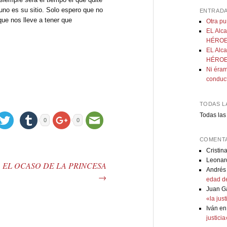
no es su sitio. Solo espero que no
ENTRADA
ue nos lleve a tener que
Otra p
EL Alca
HÉROE:
EL Alca
HÉROE:
Ni éram
conduc
TODAS L
Todas las
0
0
COMENTA
Cristin
Leonar
EL OCASO DE LA PRINCESA
Andrés
→
edad de
Juan G
«la jus
Iván
e
justici