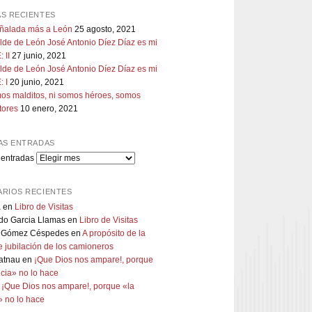
S RECIENTES
uñalada más a León
25 agosto, 2021
lde de León José Antonio Díez Díaz es mi
 II
27 junio, 2021
lde de León José Antonio Díez Díaz es mi
 I
20 junio, 2021
os malditos, ni somos héroes, somos
tores
10 enero, 2021
AS ENTRADAS
 entradas
RIOS RECIENTES
a
en
Libro de Visitas
do Garcia Llamas
en
Libro de Visitas
 Gómez Céspedes
en
A propósito de la
 jubilación de los camioneros
atnau
en
¡Que Dios nos ampare!, porque
ticia» no lo hace
n
¡Que Dios nos ampare!, porque «la
a» no lo hace