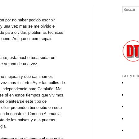
Buscar
n por no haber podido escribir
n y una vez mas se me olvido el
do para olvidar, problemas tecnicos,
 bueno. Asi que espero sepais
nte, esta noche toca sudar un
ste verano de una vez.
no mejoran y que caminamos
PATROCI
vez mas incierto. Ayer las calles de
o independencia para Cataluña. Me
es si en estos tiempos que vivimos,
de plantearse este tipo de
llos pretenden tiene sitio en esta
diendo construir. Con una Alemania
to de los paises y a la puertas
gla.
empre sera el tiempo el que quite