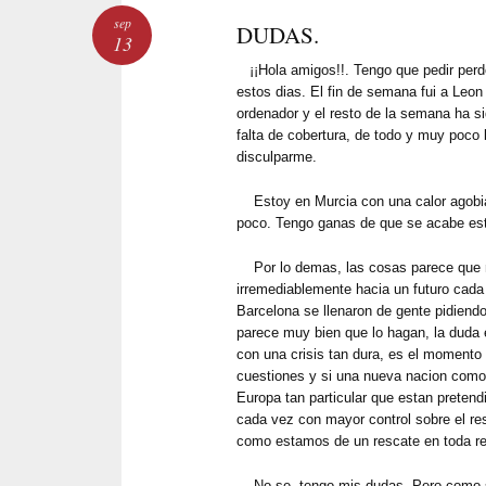
sep
DUDAS.
13
¡¡Hola amigos!!. Tengo que pedir perdo
estos dias. El fin de semana fui a Leo
ordenador y el resto de la semana ha si
falta de cobertura, de todo y muy poco
disculparme.
Estoy en Murcia con una calor agobia
poco. Tengo ganas de que se acabe e
Por lo demas, las cosas parece que 
irremediablemente hacia un futuro cada 
Barcelona se llenaron de gente pidiend
parece muy bien que lo hagan, la duda 
con una crisis tan dura, es el momento 
cuestiones y si una nueva nacion como e
Europa tan particular que estan preten
cada vez con mayor control sobre el res
como estamos de un rescate en toda re
No se, tengo mis dudas. Pero como si