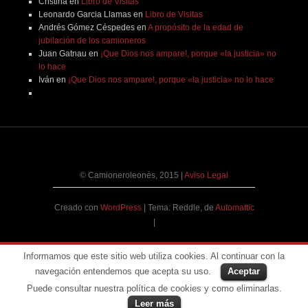
Cristina
en
Libro de Visitas
Leonardo Garcia Llamas
en
Libro de Visitas
Andrés Gómez Céspedes
en
A propósito de la edad de
jubilación de los camioneros
Juan Gatnau
en
¡Que Dios nos ampare!, porque «la justicia» no
lo hace
Iván
en
¡Que Dios nos ampare!, porque «la justicia» no lo hace
© Camioneroleonés, 2015
|
Aviso Legal
Creado con
WordPress
|
Tema: Reddle, de
Automattic
|
Informamos que este sitio web utiliza cookies. Al continuar con la
navegación entendemos que acepta su uso.
Aceptar
Puede consultar nuestra política de cookies y como eliminarlas.
Leer más