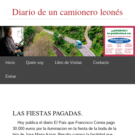
Diario de un camionero leonés
Skip to content
Inicio
Quién soy
Libro de Visitas
Contacto
Main menu
Entrar
LAS FIESTAS PAGADAS.
Hoy publica el diario El Pais que Francisco Correa pago
30.000 euros por la iluminacion en la fiesta de la boda de la
hija de Jose Maria Aznar. Resulta curioso la facilidad que