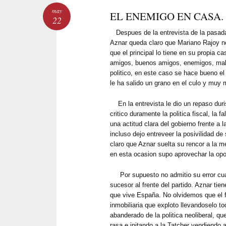
may
EL ENEMIGO EN CASA.
22
Despues de la entrevista de la pasad
Aznar queda claro que Mariano Rajoy n
que el principal lo tiene en su propia c
amigos, buenos amigos, enemigos, malo
politico, en este caso se hace bueno el 
le ha salido un grano en el culo y muy 
En la entrevista le dio un repaso durisi
critico duramente la politica fiscal, la f
una actitud clara del gobierno frente a l
incluso dejo entreveer la posivilidad de 
claro que Aznar suelta su rencor a la m
en esta ocasion supo aprovechar la opo
Por supuesto no admitio su error cu
sucesor al frente del partido. Aznar tie
que vive España. No olvidemos que el f
inmobiliaria que exploto llevandoselo to
abanderado de la politica neoliberal, qu
rasa e initando a la Tatcher vendiendo a