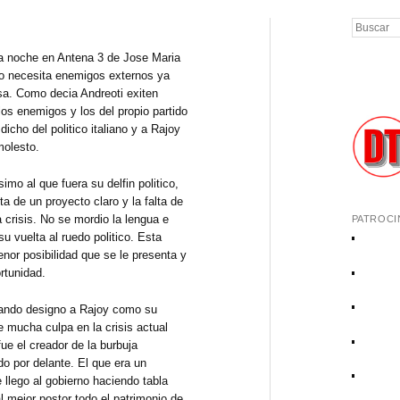
Buscar
a noche en Antena 3 de Jose Maria
o necesita enemigos externos ya
asa. Como decia Andreoti exiten
s enemigos y los del propio partido
dicho del politico italiano y a Rajoy
molesto.
mo al que fuera su delfin politico,
alta de un proyecto claro y la falta de
a crisis. No se mordio la lengua e
PATROCI
su vuelta al ruedo politico. Esta
enor posibilidad que se le presenta y
rtunidad.
ando designo a Rajoy como su
ne mucha culpa en la crisis actual
ue el creador de la burbuja
do por delante. El que era un
e llego al gobierno haciendo tabla
l mejor postor todo el patrimonio de