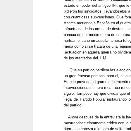
estado en poder del antiguo INI, que le 
pidieron los sindicatos, llevandoselos 
con cuantiosas subvenciones. Que form
Azores metiendo a España en al guerra
infructuosa de las armas de destruccio
parecia crecer medio metro de estatura
norteamericano en aquella famosa fotog
mesa como si se tratara de una reunion
actuacion en aquella guerra no olvidem
de los atentados del 11M.
Que su partido perdiera las eleccion
un gran fracaso personal para el, al igu
Esto le provoco un gran resentimiento 
intervenciones siempre mostraba rencor 
siguio. Tampoco hay que olvidar que el f
ilegal del Partido Popular instaurando 
del partido.
Ahora despues de la entrevista le hac
mostrandose claramente critico con la 
titere con cabeza a la hora de soltar to