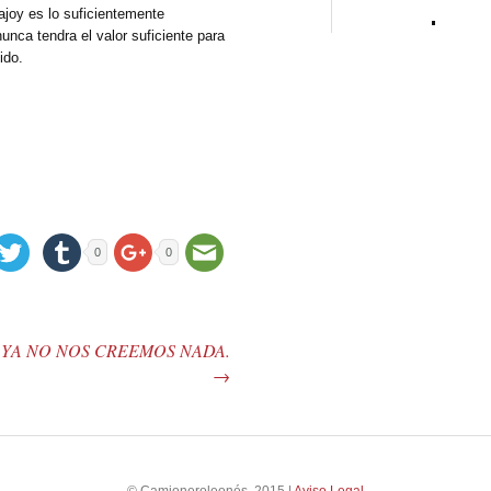
Rajoy es lo suficientemente
unca tendra el valor suficiente para
ido.
0
0
YA NO NOS CREEMOS NADA.
→
© Camioneroleonés, 2015
|
Aviso Legal