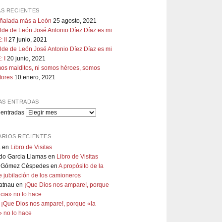
S RECIENTES
uñalada más a León
25 agosto, 2021
lde de León José Antonio Díez Díaz es mi
 II
27 junio, 2021
lde de León José Antonio Díez Díaz es mi
 I
20 junio, 2021
os malditos, ni somos héroes, somos
tores
10 enero, 2021
AS ENTRADAS
 entradas
RIOS RECIENTES
a
en
Libro de Visitas
do Garcia Llamas
en
Libro de Visitas
 Gómez Céspedes
en
A propósito de la
 jubilación de los camioneros
atnau
en
¡Que Dios nos ampare!, porque
ticia» no lo hace
n
¡Que Dios nos ampare!, porque «la
a» no lo hace