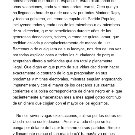
aprovechando que muchos españoles estan disfrutando de
unas vacaciones, cada vez mas cortas, eso si, Creo que ya
ha llegado la hora de que de una vez por todas Mariano Rajoy
y todo su gobierno, asi como la cupula del Partido Popular,
incluyendo todos y cada uno de los miembros o ex-miembros
de su direccion, que se beneficiaron durante años de las
generosas donaciones, sobres, o como se quiera llamar; que
recibian callada y complacientemente de manos de Luis
Barcenas o de cualquiera de sus lacayos, nos den de una vez
por todas explicaciones a todos los ciudadanos de porque
aceptaban dinero a sabiendas que era total y plenamente
ilegal. Que digan en que punto de sus vidas decidieron hacer
exactamente lo contrario de lo que pregonaban en sus
proclamas y mitines electorales, mientras seguian engordando
impunemente y con el mayor de los descaros sus cuentas
corrientes o la bolsa correspondiente de dinero negro en el que
pacientemente almacenaban mes a mes aquel goteo continuo
de un dinero que cogian con el mayor de los egoismos.
No nos sirven vagas explicaciones, salirse por los cerros de
Ubeda -como suele decirse-. Acusar a todo el que se les
ponga por delante de hacer lo mismo en sus partidos. Simple
y llanamente porque el tan manido «¡Y tu mas!» ya no nos