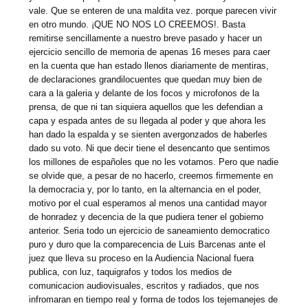
vale. Que se enteren de una maldita vez. porque parecen vivir
en otro mundo. ¡QUE NO NOS LO CREEMOS!. Basta
remitirse sencillamente a nuestro breve pasado y hacer un
ejercicio sencillo de memoria de apenas 16 meses para caer
en la cuenta que han estado llenos diariamente de mentiras,
de declaraciones grandilocuentes que quedan muy bien de
cara a la galeria y delante de los focos y microfonos de la
prensa, de que ni tan siquiera aquellos que les defendian a
capa y espada antes de su llegada al poder y que ahora les
han dado la espalda y se sienten avergonzados de haberles
dado su voto. Ni que decir tiene el desencanto que sentimos
los millones de españoles que no les votamos. Pero que nadie
se olvide que, a pesar de no hacerlo, creemos firmemente en
la democracia y, por lo tanto, en la alternancia en el poder,
motivo por el cual esperamos al menos una cantidad mayor
de honradez y decencia de la que pudiera tener el gobierno
anterior. Seria todo un ejercicio de saneamiento democratico
puro y duro que la comparecencia de Luis Barcenas ante el
juez que lleva su proceso en la Audiencia Nacional fuera
publica, con luz, taquigrafos y todos los medios de
comunicacion audiovisuales, escritos y radiados, que nos
infromaran en tiempo real y forma de todos los tejemanejes de