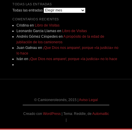
TODAS LAS ENTRADAS
Todas las entradas
COMENTARIOS RECIENTES
Cristina
en
Libro de Visitas
Leonardo Garcia Llamas
en
Libro de Visitas
Andrés Gómez Céspedes
en
A propósito de la edad de
jubilación de los camioneros
Juan Gatnau
en
¡Que Dios nos ampare!, porque «la justicia» no
lo hace
Iván
en
¡Que Dios nos ampare!, porque «la justicia» no lo hace
© Camioneroleonés, 2015
|
Aviso Legal
Creado con
WordPress
|
Tema: Reddle, de
Automattic
|