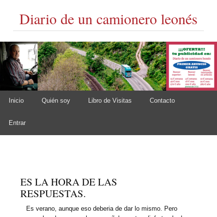
Diario de un camionero leonés
Skip to content
Inicio
Quién soy
Libro de Visitas
Contacto
Main menu
Entrar
ES LA HORA DE LAS
RESPUESTAS.
Es verano, aunque eso deberia de dar lo mismo. Pero