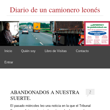
Diario de un camionero leonés
Skip to content
Inicio
Quién soy
Libro de Visitas
Contacto
Main menu
Entrar
ABANDONADOS A NUESTRA
2
SUERTE.
El pasado miércoles leo una noticia en la que el Tribunal