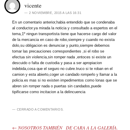
vicente
2 NOVIEMBRE, 2015 A LAS 16:31
En un comentario anterior,habia entendido que se condenaba
al conductor.ya mirada la noticia y consultado a espertos en el
tema,1º ningun transportista tiene que hacerse cargo del valor
de la mercancia en caso de robo,siempre y cuando no exista
dolo,su obligacion es denunciar y punto,siempre debemos
tomar las precauciones correspondientes ,si el robo se
efectua sin violencia,sin romper nada ,entoces si existe un
descuido o falta de custodia y pasa a ser apropiacion
indebida,cosa que el seguro no cubre.truco si te roban en el
camion y esta abierto,coger un candado romperlo y llamar a la
policia.es mas si no existen impedimentos como lonas que se
abren sin romper nada o puertas sin candados,puede
tipificarse como incitacion a la delincuencia
CERRADO A COMENTARIOS.
←
NOSOTROS TAMBIÉN
DE CARA A LA GALERÍA.