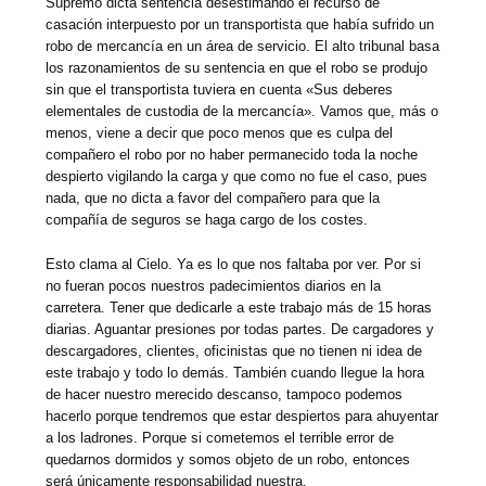
Supremo dicta sentencia desestimando el recurso de
casación interpuesto por un transportista que había sufrido un
robo de mercancía en un área de servicio. El alto tribunal basa
los razonamientos de su sentencia en que el robo se produjo
sin que el transportista tuviera en cuenta «Sus deberes
elementales de custodia de la mercancía». Vamos que, más o
menos, viene a decir que poco menos que es culpa del
compañero el robo por no haber permanecido toda la noche
despierto vigilando la carga y que como no fue el caso, pues
nada, que no dicta a favor del compañero para que la
compañía de seguros se haga cargo de los costes.
Esto clama al Cielo. Ya es lo que nos faltaba por ver. Por si
no fueran pocos nuestros padecimientos diarios en la
carretera. Tener que dedicarle a este trabajo más de 15 horas
diarias. Aguantar presiones por todas partes. De cargadores y
descargadores, clientes, oficinistas que no tienen ni idea de
este trabajo y todo lo demás. También cuando llegue la hora
de hacer nuestro merecido descanso, tampoco podemos
hacerlo porque tendremos que estar despiertos para ahuyentar
a los ladrones. Porque si cometemos el terrible error de
quedarnos dormidos y somos objeto de un robo, entonces
será únicamente responsabilidad nuestra.