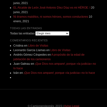
junio, 2021
EL Alcalde de León José Antonio Díez Díaz es mi HÉROE: I
20
junio, 2021
Ni éramos malditos, ni somos héroes, somos conductores
10
enero, 2021
TODAS LAS ENTRADAS
Todas las entradas
COMENTARIOS RECIENTES
Cristina
en
Libro de Visitas
Leonardo Garcia Llamas
en
Libro de Visitas
Andrés Gómez Céspedes
en
A propósito de la edad de
jubilación de los camioneros
Juan Gatnau
en
¡Que Dios nos ampare!, porque «la justicia» no
lo hace
Iván
en
¡Que Dios nos ampare!, porque «la justicia» no lo hace
© Camioneroleonés, 2015
|
Aviso Legal