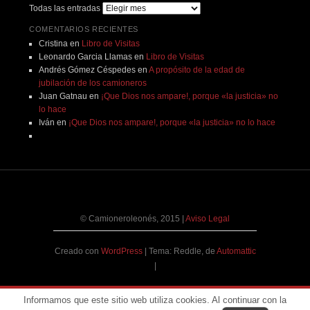
Todas las entradas
COMENTARIOS RECIENTES
Cristina
en
Libro de Visitas
Leonardo Garcia Llamas
en
Libro de Visitas
Andrés Gómez Céspedes
en
A propósito de la edad de
jubilación de los camioneros
Juan Gatnau
en
¡Que Dios nos ampare!, porque «la justicia» no
lo hace
Iván
en
¡Que Dios nos ampare!, porque «la justicia» no lo hace
© Camioneroleonés, 2015
|
Aviso Legal
Creado con
WordPress
|
Tema: Reddle, de
Automattic
|
Informamos que este sitio web utiliza cookies. Al continuar con la