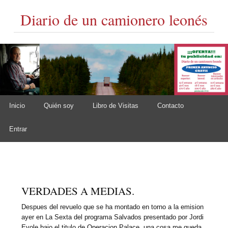
Diario de un camionero leonés
Skip to content
Inicio
Quién soy
Libro de Visitas
Contacto
Main menu
Entrar
VERDADES A MEDIAS.
Despues del revuelo que se ha montado en torno a la emision
ayer en La Sexta del programa Salvados presentado por Jordi
Evole bajo el titulo de Operacion Palace, una cosa me queda