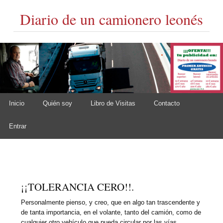
Diario de un camionero leonés
Skip to content
Inicio
Quién soy
Libro de Visitas
Contacto
Main menu
Entrar
¡¡TOLERANCIA CERO!!.
Personalmente pienso, y creo, que en algo tan trascendente y
de tanta importancia, en el volante, tanto del camión, como de
cualquier otro vehículo que pueda circular por las vías