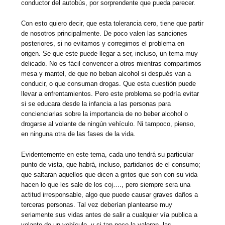
conductor del autobús, por sorprendente que pueda parecer.
Con esto quiero decir, que esta tolerancia cero, tiene que partir
de nosotros principalmente. De poco valen las sanciones
posteriores, si no evitamos y corregimos el problema en
origen. Se que este puede llegar a ser, incluso, un tema muy
delicado. No es fácil convencer a otros mientras compartimos
mesa y mantel, de que no beban alcohol si después van a
conducir, o que consuman drogas. Que esta cuestión puede
llevar a enfrentamientos. Pero este problema se podría evitar
si se educara desde la infancia a las personas para
concienciarlas sobre la importancia de no beber alcohol o
drogarse al volante de ningún vehículo. Ni tampoco, pienso,
en ninguna otra de las fases de la vida.
Evidentemente en este tema, cada uno tendrá su particular
punto de vista, que habrá, incluso, partidarios de el consumo;
que saltaran aquellos que dicen a gritos que son con su vida
hacen lo que les sale de los coj…., pero siempre sera una
actitud irresponsable, algo que puede causar graves daños a
terceras personas. Tal vez deberían plantearse muy
seriamente sus vidas antes de salir a cualquier vía publica a
volante de un vehículo, y si tan poco la valoran, las