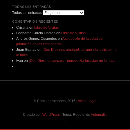
TODAS LAS ENTRADAS
Todas las entradas
COMENTARIOS RECIENTES
Cristina
en
Libro de Visitas
Leonardo Garcia Llamas
en
Libro de Visitas
Andrés Gómez Céspedes
en
A propósito de la edad de
jubilación de los camioneros
Juan Gatnau
en
¡Que Dios nos ampare!, porque «la justicia» no
lo hace
Iván
en
¡Que Dios nos ampare!, porque «la justicia» no lo hace
© Camioneroleonés, 2015
|
Aviso Legal
Creado con
WordPress
|
Tema: Reddle, de
Automattic
|