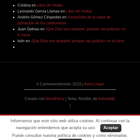
Cristina
en
Libro de Visitas
Leonardo Garcia Llamas
en
Libro de Visitas
Andrés Gómez Céspedes
en
A propósito de la edad de
jubilación de los camioneros
Juan Gatnau
en
¡Que Dios nos ampare!, porque «la justicia» no
lo hace
Iván
en
¡Que Dios nos ampare!, porque «la justicia» no lo hace
© Camioneroleonés, 2015
|
Aviso Legal
Creado con
WordPress
|
Tema: Reddle, de
Automattic
|
Informamos que este sitio web utiliza cookies. Al continuar con la
navegación entendemos que acepta su uso.
Aceptar
Puede consultar nuestra política de cookies y como eliminarlas.