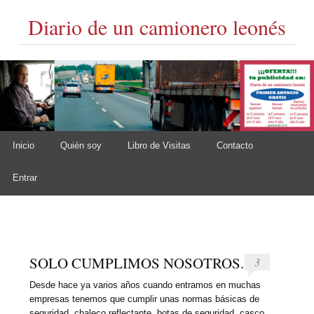
Diario de un camionero leonés
Skip to content
Inicio
Quién soy
Libro de Visitas
Contacto
Main menu
Entrar
SOLO CUMPLIMOS NOSOTROS.
3
Desde hace ya varios años cuando entramos en muchas
empresas tenemos que cumplir unas normas básicas de
seguridad, chaleco reflectante, botas de seguridad, casco,