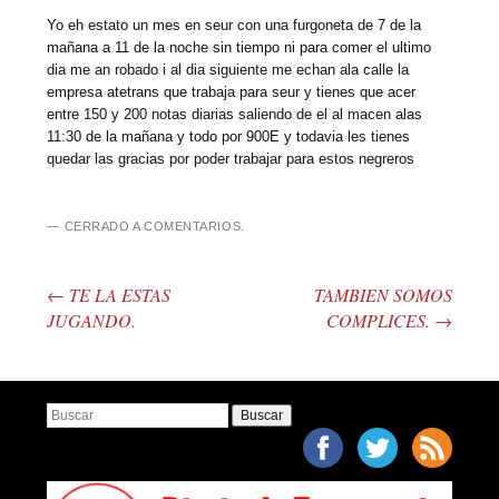
Yo eh estato un mes en seur con una furgoneta de 7 de la
mañana a 11 de la noche sin tiempo ni para comer el ultimo
dia me an robado i al dia siguiente me echan ala calle la
empresa atetrans que trabaja para seur y tienes que acer
entre 150 y 200 notas diarias saliendo de el al macen alas
11:30 de la mañana y todo por 900E y todavia les tienes
quedar las gracias por poder trabajar para estos negreros
CERRADO A COMENTARIOS.
←
TE LA ESTAS
TAMBIEN SOMOS
Post navigation
JUGANDO.
COMPLICES.
→
Buscar