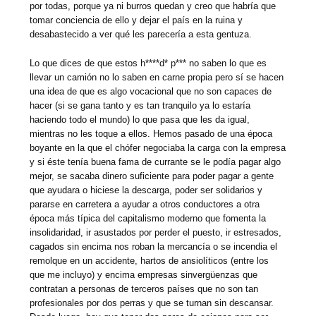
por todas, porque ya ni burros quedan y creo que habría que
tomar conciencia de ello y dejar el país en la ruina y
desabastecido a ver qué les parecería a esta gentuza.
Lo que dices de que estos h****d* p*** no saben lo que es
llevar un camión no lo saben en carne propia pero sí se hacen
una idea de que es algo vocacional que no son capaces de
hacer (si se gana tanto y es tan tranquilo ya lo estaría
haciendo todo el mundo) lo que pasa que les da igual,
mientras no les toque a ellos. Hemos pasado de una época
boyante en la que el chófer negociaba la carga con la empresa
y si éste tenía buena fama de currante se le podía pagar algo
mejor, se sacaba dinero suficiente para poder pagar a gente
que ayudara o hiciese la descarga, poder ser solidarios y
pararse en carretera a ayudar a otros conductores a otra
época más típica del capitalismo moderno que fomenta la
insolidaridad, ir asustados por perder el puesto, ir estresados,
cagados sin encima nos roban la mercancía o se incendia el
remolque en un accidente, hartos de ansiolíticos (entre los
que me incluyo) y encima empresas sinvergüenzas que
contratan a personas de terceros países que no son tan
profesionales por dos perras y que se turnan sin descansar.