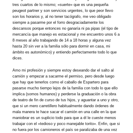
tres cuartos de lo mismo; «suerte» que es una pequeña
peugeot partner y son servicios urgentes, lo que peor llevo
son los horarios y, al no tener tacógrafo, me veo obligado
siempre a pasarme por el forro desgraciadamente los
descansos porque entonces no ganaría ni pa pipas (el tipo de
mercancía que manejo es estacional y me encuentro unos 6 a
8 meses al año trabajando de 14 a 18 horas y alguna vez
hasta 20 sin ver a la familia sólo para dormir en casa, mi
ámbito es autonómico) y entiendo perfectamente todo lo que
dices.
Amo mi profesión y siempre estoy deseando dar el salto al
camión y empezar a sacarme el permiso, pero desde luego
que hay que tenerlos como el caballo de Espartero para
pasarse mucho tiempo lejos de la familia con todo lo que ello
implica (somos humanos) y perderse la graduación o la obra
de teatro de fin de curso de tus hijos, y aguantar a uno y otro,
que si un mero carretillero habitualmente dando órdenes de
mala manera te hace sacar el camión en una calle en la que
maniobrar es un suplicio todo para que a él le cueste menos
trabajar con el «tedioso y poco manejable torito». Enfin, que si
no fuera por los camioneros el país se paralizaba de una vez