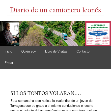
Diario de un camionero leonés
Skip to content
Inicio
Quién soy
Libro de Visitas
Contacto
Main menu
Entrar
SI LOS TONTOS VOLARAN….
Esta semana ha sido noticia la «valentia» de un joven de
Tarragona que se grabo a si mismo conduciendo el coche
desde el asiento del acompañante por una carretera, incluso