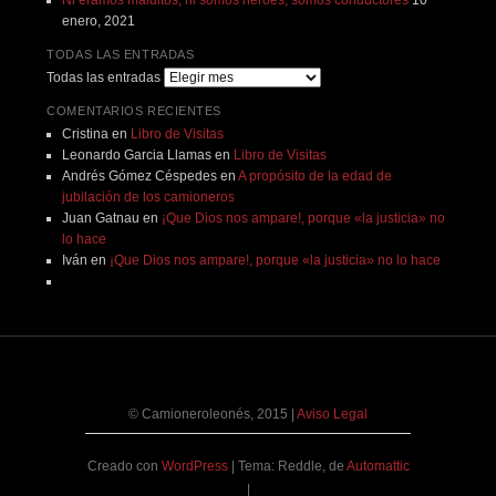
Ni éramos malditos, ni somos héroes, somos conductores
10
enero, 2021
TODAS LAS ENTRADAS
Todas las entradas
COMENTARIOS RECIENTES
Cristina
en
Libro de Visitas
Leonardo Garcia Llamas
en
Libro de Visitas
Andrés Gómez Céspedes
en
A propósito de la edad de
jubilación de los camioneros
Juan Gatnau
en
¡Que Dios nos ampare!, porque «la justicia» no
lo hace
Iván
en
¡Que Dios nos ampare!, porque «la justicia» no lo hace
© Camioneroleonés, 2015
|
Aviso Legal
Creado con
WordPress
|
Tema: Reddle, de
Automattic
|