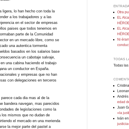
ENTRADA
a ligera, lo han hecho con toda la
Otra p
ender a los trabajadores y a las
EL Alca
injerencia en el sector de empresas
HÉROE:
ellos paises que todos tenemos en
EL Alca
formaban parte de la Comunidad
HÉROE:
Ni éram
ector en un mercado libre, como se
conduc
ocado una autentica tormenta
sueldos basados en los salarios base
onsecuencia un cabotaje salvaje,
TODAS L
n una cabina haciendo el trabajo
Todas las
gana un conductor en España.
nacionales y empresas que no han
COMENTA
sas con delegaciones en terceros
Cristin
Leonar
Andrés
 parece cada dia mas al de la
edad de
ue bandera navegan, mas parecidos
Juan G
bondades de legislaciones como la
«la jus
a los mismos que no dudan de
Iván
e
rtiendo el mercado en una merienda
justici
arse la mejor parte del pastel a