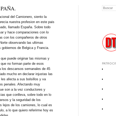
SPAÑA.
Buscar
cional del Camionero, siento la
recia nuestra profesion en este pais
 amado, llamado España. Sobre todo
ar y hace comparaciones con lo
ras con los compañeros de otros
 Norte observando las ultimas
os gobiernos de Belgica y Francia.
a que puede originar las mismas y
 que no forman parte de esos
PATROCI
e a los descansos semanales de 45
rdado mucho en declarar injustas las
les afecta a sus bolsillos y va
nes penales. Afectando muy
ue son a la vez conductores y
as que conlleva, sobre todo en lo
cansos y la seguridad de los
 lejos de los camiones, lo cual es
lo, a lo que quiero referirme hoy es
edidas.