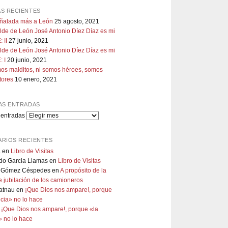
S RECIENTES
uñalada más a León
25 agosto, 2021
lde de León José Antonio Díez Díaz es mi
 II
27 junio, 2021
lde de León José Antonio Díez Díaz es mi
 I
20 junio, 2021
os malditos, ni somos héroes, somos
tores
10 enero, 2021
AS ENTRADAS
 entradas
RIOS RECIENTES
a
en
Libro de Visitas
do Garcia Llamas
en
Libro de Visitas
 Gómez Céspedes
en
A propósito de la
 jubilación de los camioneros
atnau
en
¡Que Dios nos ampare!, porque
ticia» no lo hace
n
¡Que Dios nos ampare!, porque «la
a» no lo hace