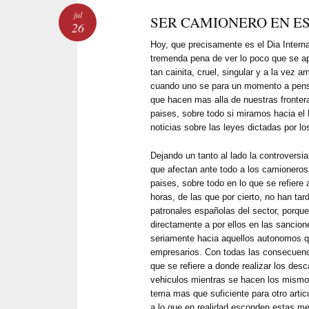
jul
SER CAMIONERO EN E
26
Hoy, que precisamente es el Dia Interna
tremenda pena de ver lo poco que se ap
tan cainita, cruel, singular y a la vez
cuando uno se para un momento a pens
que hacen mas alla de nuestras fronte
paises, sobre todo si miramos hacia el
noticias sobre las leyes dictadas por l
Dejando un tanto al lado la controversi
que afectan ante todo a los camioneros
paises, sobre todo en lo que se refier
horas, de las que por cierto, no han ta
patronales españolas del sector, porque 
directamente a por ellos en las sancio
seriamente hacia aquellos autonomos q
empresarios. Con todas las consecuenci
que se refiere a donde realizar los des
vehiculos mientras se hacen los mismos
tema mas que suficiente para otro articu
a lo que en realidad esconden estas m