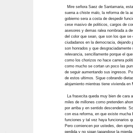
Mire señora Saez de Santamaria, esta t
suena a chiste malo, la reforma de la a
gobierno sera a costa de despedir funci
cese masivo de politicos, cargos de co
asesores y demas ralea nombrada a ded
del color que sean, que son los que se 
ciudadanos en la democracia, dejando po
son honrados y que desgraciadamente n
relevancia, sencillamente porque el que
como los chorizos no hace carrera polit
como mucho se cortan un poco las pun
de seguir aumentando sus ingresos. P
de estos ultimos. Sigue cobrando dieta
alojamiento mientras tiene vivienda en 
La frasecita queda muy bien de cara a 
miles de millones como pretenden ahor
por arriba y en sentido descendente. S
con esa reforma, en que existe mucha 
funciones y tal vez haya funcionarios 
Pero comiencen por ustedes, den ejempl
perdida y no sigan tapandose la mierda