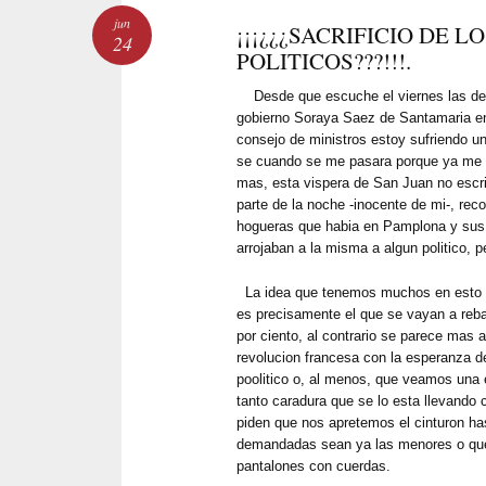
jun
¡¡¡¿¿¿SACRIFICIO DE L
24
POLITICOS???!!!.
Desde que escuche el viernes las decl
gobierno Soraya Saez de Santamaria en 
consejo de ministros estoy sufriendo u
se cuando se me pasara porque ya me du
mas, esta vispera de San Juan no escri
parte de la noche -inocente de mi-, rec
hogueras que habia en Pamplona y sus
arrojaban a la misma a algun politico, 
La idea que tenemos muchos en esto de 
es precisamente el que se vayan a reba
por ciento, al contrario se parece mas a 
revolucion francesa con la esperanza d
poolitico o, al menos, que veamos una 
tanto caradura que se lo esta llevando
piden que nos apretemos el cinturon has
demandadas sean ya las menores o que
pantalones con cuerdas.