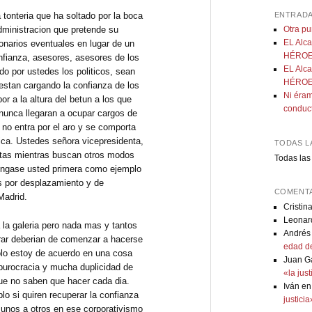
ENTRADA
onteria que ha soltado por la boca
dministracion que pretende su
Otra p
EL Alca
onarios eventuales en lugar de un
HÉROE:
nfianza, asesores, asesores de los
EL Alca
o por ustedes los politicos, sean
HÉROE:
estan cargando la confianza de los
Ni éram
r a la altura del betun a los que
conduc
unca llegaran a ocupar cargos de
 no entra por el aro y se comporta
ica. Ustedes señora vicepresidenta,
TODAS L
tas mientras buscan otros modos
Todas las
ongase usted primera como ejemplo
s por desplazamiento y de
COMENTA
Madrid.
Cristin
Leonar
la galeria pero nada mas y tantos
Andrés
rar deberian de comenzar a hacerse
edad de
olo estoy de acuerdo en una cosa
Juan G
burocracia y mucha duplicidad de
«la jus
que no saben que hacer cada dia.
Iván
e
o si quiren recuperar la confianza
justici
 unos a otros en ese corporativismo