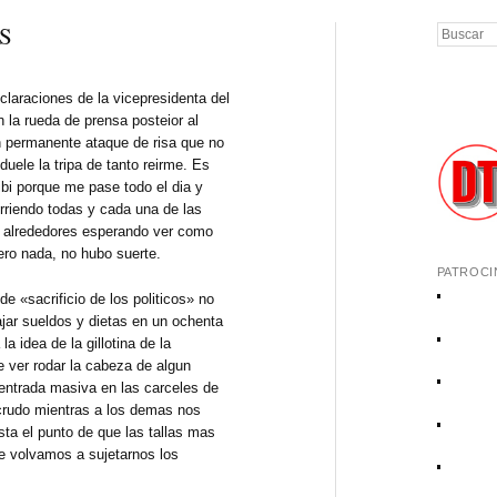
OS
Buscar
araciones de la vicepresidenta del
la rueda de prensa posteior al
n permanente ataque de risa que no
ele la tripa de tanto reirme. Es
bi porque me pase todo el dia y
orriendo todas y cada una de las
 alrededores esperando ver como
pero nada, no hubo suerte.
PATROCI
«sacrificio de los politicos» no
jar sueldos y dietas en un ochenta
la idea de la gillotina de la
e ver rodar la cabeza de algun
entrada masiva en las carceles de
 crudo mientras a los demas nos
ta el punto de que las tallas mas
 volvamos a sujetarnos los