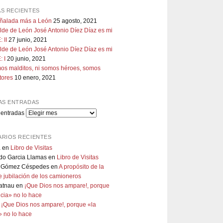
S RECIENTES
uñalada más a León
25 agosto, 2021
lde de León José Antonio Díez Díaz es mi
 II
27 junio, 2021
lde de León José Antonio Díez Díaz es mi
 I
20 junio, 2021
os malditos, ni somos héroes, somos
tores
10 enero, 2021
AS ENTRADAS
 entradas
RIOS RECIENTES
a
en
Libro de Visitas
do Garcia Llamas
en
Libro de Visitas
 Gómez Céspedes
en
A propósito de la
 jubilación de los camioneros
atnau
en
¡Que Dios nos ampare!, porque
ticia» no lo hace
n
¡Que Dios nos ampare!, porque «la
a» no lo hace