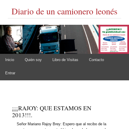
Diario de un camionero leonés
Skip to content
Inicio
Quién soy
Libro de Visitas
Contacto
Main menu
Entrar
¡¡¡RAJOY: QUE ESTAMOS EN
2013!!!.
Señor Mariano Rajoy Brey: Espero que al recibo de la