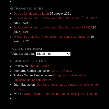
ENTRADAS RECIENTES
Otra puñalada más a León
25 agosto, 2021
EL Alcalde de León José Antonio Díez Díaz es mi HÉROE: II
27
junio, 2021
EL Alcalde de León José Antonio Díez Díaz es mi HÉROE: I
20
junio, 2021
Ni éramos malditos, ni somos héroes, somos conductores
10
enero, 2021
TODAS LAS ENTRADAS
Todas las entradas
COMENTARIOS RECIENTES
Cristina
en
Libro de Visitas
Leonardo Garcia Llamas
en
Libro de Visitas
Andrés Gómez Céspedes
en
A propósito de la edad de
jubilación de los camioneros
Juan Gatnau
en
¡Que Dios nos ampare!, porque «la justicia» no
lo hace
Iván
en
¡Que Dios nos ampare!, porque «la justicia» no lo hace