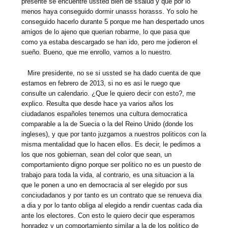
presente se encuentre ussted bien de ssalud y que por lo
menos haya conseguido dormir unasss horasss. Yo solo he
conseguido hacerlo durante 5 porque me han despertado unos
amigos de lo ajeno que querian robarme, lo que pasa que
como ya estaba descargado se han ido, pero me jodieron el
sueño. Bueno, que me enrollo, vamos a lo nuestro.
Mire presidente, no se si ussted se ha dado cuenta de que
estamos en febrero de 2013, si no es asi le ruego que
consulte un calendario. ¿Que le quiero decir con esto?, me
explico. Resulta que desde hace ya varios años los
ciudadanos españoles tenemos una cultura democratica
comparable a la de Suecia o la del Reino Unido (donde los
ingleses), y que por tanto juzgamos a nuestros politicos con la
misma mentalidad que lo hacen ellos. Es decir, le pedimos a
los que nos gobiernan, sean del color que sean, un
comportamiento digno porque ser politico no es un puesto de
trabajo para toda la vida, al contrario, es una situacion a la
que le ponen a uno en democracia al ser elegido por sus
conciudadanos y por tanto es un contrato que se renueva dia
a dia y por lo tanto obliga al elegido a rendir cuentas cada dia
ante los electores. Con esto le quiero decir que esperamos
honradez y un comportamiento similar a la de los politico de