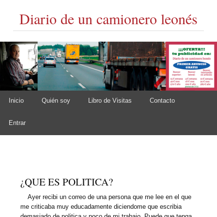
Diario de un camionero leonés
Skip to content
Inicio
Quién soy
Libro de Visitas
Contacto
Main menu
Entrar
¿QUE ES POLITICA?
Ayer recibi un correo de una persona que me lee en el que
me criticaba muy educadamente diciendome que escribia
demasiado de politica y poco de mi trabajo. Puede que tenga