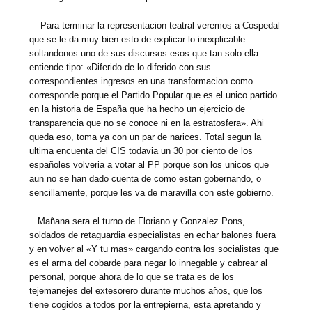
Para terminar la representacion teatral veremos a Cospedal
que se le da muy bien esto de explicar lo inexplicable
soltandonos uno de sus discursos esos que tan solo ella
entiende tipo: «Diferido de lo diferido con sus
correspondientes ingresos en una transformacion como
corresponde porque el Partido Popular que es el unico partido
en la historia de España que ha hecho un ejercicio de
transparencia que no se conoce ni en la estratosfera». Ahi
queda eso, toma ya con un par de narices. Total segun la
ultima encuenta del CIS todavia un 30 por ciento de los
españoles volveria a votar al PP porque son los unicos que
aun no se han dado cuenta de como estan gobernando, o
sencillamente, porque les va de maravilla con este gobierno.
Mañana sera el turno de Floriano y Gonzalez Pons,
soldados de retaguardia especialistas en echar balones fuera
y en volver al «Y tu mas» cargando contra los socialistas que
es el arma del cobarde para negar lo innegable y cabrear al
personal, porque ahora de lo que se trata es de los
tejemanejes del extesorero durante muchos años, que los
tiene cogidos a todos por la entrepierna, esta apretando y