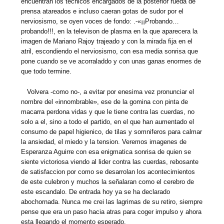
encuentran los tecnicos encargados de la posterior rueda de
prensa atareados e incluso caeran gotas de sudor por el
nerviosismo, se oyen voces de fondo: .-«¡¡Probando…
probando!!!, en la televison de plasma en la que aparecera la
imagen de Mariano Rajoy trajeado y con la mirada fija en el
atril, escondiendo el nerviosismo, con esa media sonrisa que
pone cuando se ve acorraladdo y con unas ganas enormes de
que todo termine.
Volvera -como no-, a evitar por enesima vez pronunciar el
nombre del «innombrable», ese de la gomina con pinta de
macarra perdona vidas y que le tiene contra las cuerdas, no
solo a el, sino a todo el partido, en el que han aumentado el
consumo de papel higienico, de tilas y somniferos para calmar
la ansiedad, el miedo y la tension. Veremos imagenes de
Esperanza Aguirre con esa enigmatica sonrisa de quien se
siente victoriosa viendo al lider contra las cuerdas, rebosante
de satisfaccion por como se desarrolan los acontecimientos
de este culebron y muchos la señalaran como el cerebro de
este escandalo. De entrada hoy ya se ha declarado
abochornada. Nunca me crei las lagrimas de su retiro, siempre
pense que era un paso hacia atras para coger impulso y ahora
esta llegando el momento esperado.