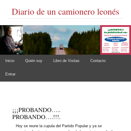
Diario de un camionero leonés
Skip to content
Inicio
Quién soy
Libro de Visitas
Contacto
Main menu
Entrar
¡¡¡PROBANDO…..
PROBANDO….!!!.
Hoy se reune la cupula del Partido Popular y ya se