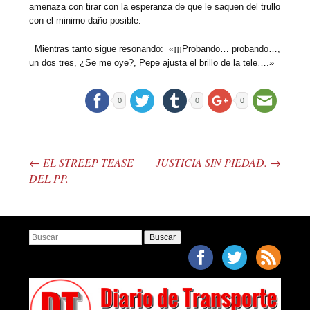
amenaza con tirar con la esperanza de que le saquen del trullo
con el minimo daño posible.
Mientras tanto sigue resonando: «¡¡¡Probando… probando…,
un dos tres, ¿Se me oye?, Pepe ajusta el brillo de la tele….»
0
0
0
←
EL STREEP TEASE
JUSTICIA SIN PIEDAD.
→
Post navigation
DEL PP.
Buscar