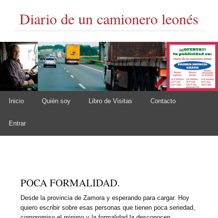
Diario de un camionero leonés
Skip to content
Inicio
Quién soy
Libro de Visitas
Contacto
Main menu
Entrar
POCA FORMALIDAD.
Desde la provincia de Zamora y esperando para cargar. Hoy
quiero escribir sobre esas personas que tienen poca seriedad,
compromiso el minimo y la formalidad la desconocen.