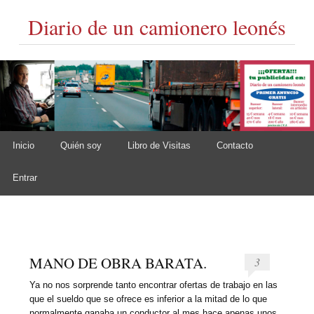
Diario de un camionero leonés
Skip to content
Inicio
Quién soy
Libro de Visitas
Contacto
Main menu
Entrar
MANO DE OBRA BARATA.
3
Ya no nos sorprende tanto encontrar ofertas de trabajo en las
que el sueldo que se ofrece es inferior a la mitad de lo que
normalmente ganaba un conductor al mes hace apenas unos