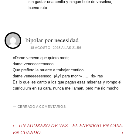
sin gastar una cerilla y ningun bote de vaselina,
buena ruta
bipolar por necesidad
18 AGOSTO, 2015 A LAS 21:56
«Dame veneno que quiero morir,
dame veneeeeeenoooo.
Que prefiero la muerte a trabajar contigo
dame veneeeeeenooo. ¡Ay! para morir» ….. ris- ras
Es lo que les canto a los que pagan esas miserias y rompo el
curriculum en su cara, nunca me llaman, pero me rio mucho.
CERRADO A COMENTARIOS.
←
UN AGORERO DE VEZ
EL ENEMIGO EN CASA.
Post navigation
EN CUANDO.
→