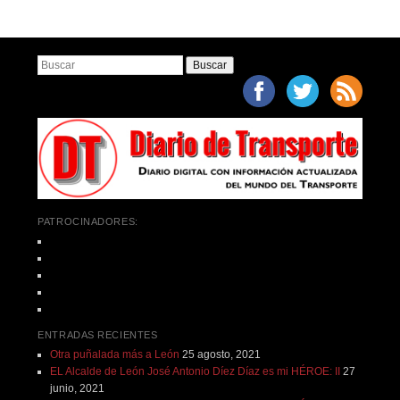
Buscar
PATROCINADORES:
ENTRADAS RECIENTES
Otra puñalada más a León
25 agosto, 2021
EL Alcalde de León José Antonio Díez Díaz es mi HÉROE: II
27
junio, 2021