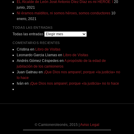
EL Alcalde de León José Antonio Díez Díaz es mi HÉROE: I
20
junio, 2021
Ni éramos malditos, ni somos héroes, somos conductores
10
enero, 2021
TODAS LAS ENTRADAS
Todas las entradas
COMENTARIOS RECIENTES
Cristina
en
Libro de Visitas
Leonardo Garcia Llamas
en
Libro de Visitas
Andrés Gómez Céspedes
en
A propósito de la edad de
jubilación de los camioneros
Juan Gatnau
en
¡Que Dios nos ampare!, porque «la justicia» no
lo hace
Iván
en
¡Que Dios nos ampare!, porque «la justicia» no lo hace
© Camioneroleonés, 2015
|
Aviso Legal