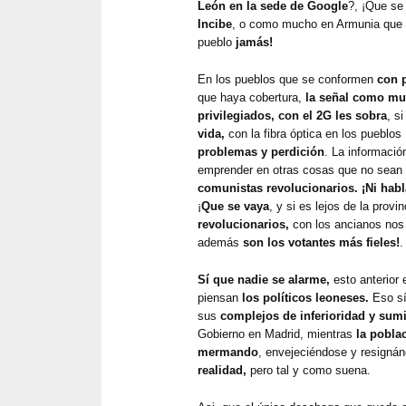
León en la sede de Google
?, ¡Que se
Incibe
, o como mucho en Armunia que
pueblo
jamás!
En los pueblos que se conformen
con p
que haya cobertura,
la señal como mu
privilegiados, con el 2G les sobra
, s
vida,
con la fibra óptica en los pueblos
problemas y perdición
. La informació
emprender en otras cosas que no sean
comunistas revolucionarios. ¡Ni habl
¡
Que se vaya
, y si es lejos de la provi
revolucionarios,
con los ancianos nos
además
son los votantes más fieles!
.
Sí que nadie se alarme,
esto anterior 
piensan
los políticos leoneses.
Eso sí,
sus
complejos de inferioridad y sum
Gobierno en Madrid, mientras
la poblac
mermando
, envejeciéndose y resigná
realidad,
pero tal y como suena.