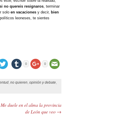
 este, escribir sobre la realidad,
si no quereis resignaros
, terminar
er solo
en vacaciones
y decir,
bien
políticos leoneses, te sientes
0
0
entud
,
no quieren
,
opinión y debate
,
Me duele en el alma la provincia
de León que veo
→