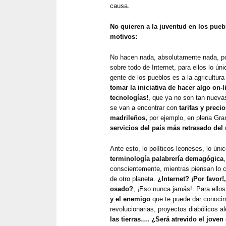
causa.
No quieren a la juventud en los pue
motivos:
No hacen nada, absolutamente nada, p
sobre todo de Internet, para ellos lo ún
gente de los pueblos es a la agricultura
tomar la iniciativa de hacer algo on
tecnologías!
, que ya no son tan nueva
se van a encontrar con
tarifas y preci
madrileños,
por ejemplo, en plena Gran
servicios del país más retrasado de
Ante esto, lo políticos leoneses, lo úni
terminología palabrería demagógica
conscientemente, mientras piensan lo c
de otro planeta.
¿Internet? ¡Por favor
osado?
, ¡Eso nunca jamás!. Para ellos
y el enemigo
que te puede dar conocim
revolucionarias, proyectos diabólicos a
las tierras…. ¿Será atrevido el joven 