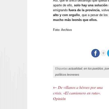
Asi, que el único desahogo que queda es
aparte de ello,
solo hay una solución 
emigrando
fuera de la provincia
, volv
alto y con orgullo
, que a pesar de los 
mucho más leonés que ellos.
Foto: Archivo
0
Etiquetas
actualidad
,
en los pueblos
,
juv
políticos leoneses
←
De villanos a héroes por una
Post navigation
crisis. «El camionero en ruta».
Opinión