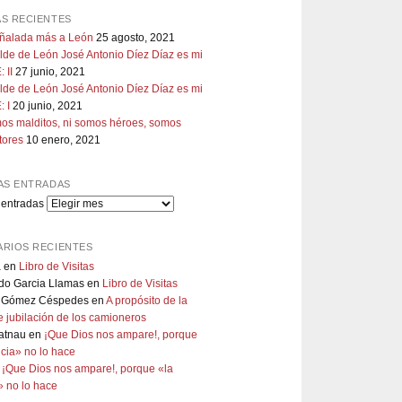
S RECIENTES
uñalada más a León
25 agosto, 2021
lde de León José Antonio Díez Díaz es mi
 II
27 junio, 2021
lde de León José Antonio Díez Díaz es mi
 I
20 junio, 2021
os malditos, ni somos héroes, somos
tores
10 enero, 2021
AS ENTRADAS
 entradas
RIOS RECIENTES
a
en
Libro de Visitas
do Garcia Llamas
en
Libro de Visitas
 Gómez Céspedes
en
A propósito de la
 jubilación de los camioneros
atnau
en
¡Que Dios nos ampare!, porque
ticia» no lo hace
n
¡Que Dios nos ampare!, porque «la
a» no lo hace