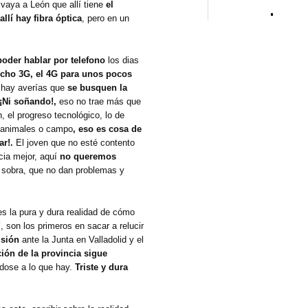
 vaya a León que allí tiene
el
allí hay fibra óptica
, pero en un
oder hablar por telefono
los dias
cho 3G, el 4G para unos pocos
i hay averías que
se busquen la
¡Ni soñando!,
eso no trae más que
n, el progreso tecnológico, lo de
 animales o campo
, eso es cosa de
ar!.
El joven que no esté contento
ncia mejor, aquí
no
queremos
 sobra, que no dan problemas y
es la pura y dura realidad de cómo
 son los primeros en sacar a relucir
isión
ante la Junta en Valladolid y el
ión de la provincia sigue
ndose a lo que hay.
Triste y dura