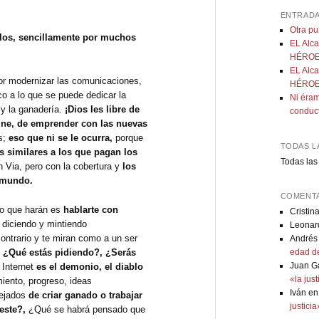
ENTRADA
Otra p
blos, sencillamente por muchos
EL Alca
HÉROE:
EL Alca
or modernizar las comunicaciones,
HÉROE:
ico a lo que se puede dedicar la
Ni éram
 y la ganadería.
¡Dios les libre de
conduc
-line, de emprender con las nuevas
s;
eso que ni se le ocurra,
porque
TODAS L
os similares a los que pagan los
Todas las
 Via, pero con la cobertura y
los
l mundo.
COMENTA
co que harán es
hablarte con
Cristin
, diciendo y mintiendo
Leonar
ontrario y te miran como a un ser
Andrés
!, ¿Qué estás pidiendo?, ¿Serás
edad de
Juan G
 Internet
es el demonio, el diablo
«la jus
iento, progreso, ideas
Iván
e
lejados
de criar ganado o trabajar
justici
este?,
¿Qué se habrá pensado que