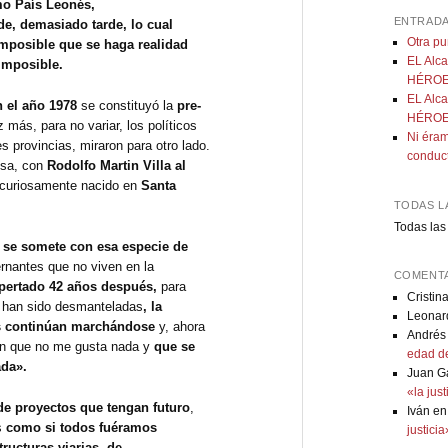
mo País Leonés,
ENTRADA
de, demasiado tarde, lo cual
Otra p
imposible que se haga realidad
EL Alca
imposible.
HÉROE:
EL Alca
 el año 1978
se constituyó la
pre-
HÉROE:
 más, para no variar, los políticos
Ni éram
s provincias, miraron para otro lado.
conduc
esa, con
Rodolfo Martin Villa al
curiosamente nacido en
Santa
TODAS L
Todas las
,
se somete con esa especie de
rnantes que no viven en la
COMENTA
pertado 42 años después,
para
Cristin
s han sido desmanteladas
, la
Leonar
es continúan marchándose
y, ahora
Andrés
ón que no me gusta nada y
que se
edad de
ada».
Juan G
«la jus
de proyectos que tengan futuro
,
Iván
e
s
como si todos fuéramos
justici
tructuras viarias, de