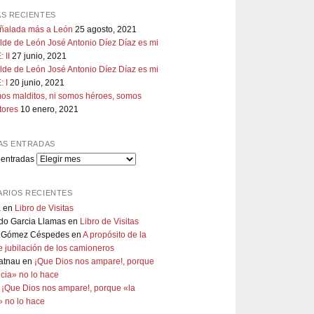
S RECIENTES
uñalada más a León
25 agosto, 2021
lde de León José Antonio Díez Díaz es mi
 II
27 junio, 2021
lde de León José Antonio Díez Díaz es mi
 I
20 junio, 2021
os malditos, ni somos héroes, somos
tores
10 enero, 2021
AS ENTRADAS
 entradas
RIOS RECIENTES
a
en
Libro de Visitas
do Garcia Llamas
en
Libro de Visitas
 Gómez Céspedes
en
A propósito de la
 jubilación de los camioneros
atnau
en
¡Que Dios nos ampare!, porque
ticia» no lo hace
n
¡Que Dios nos ampare!, porque «la
a» no lo hace