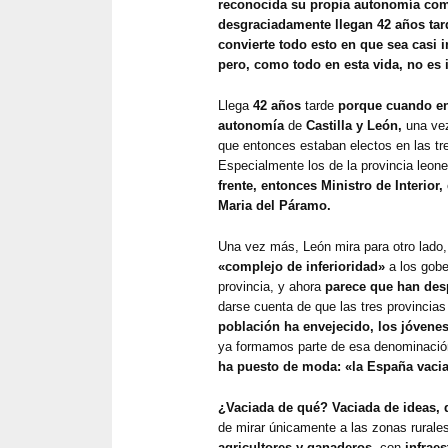
reconocida su propia autonomía co
desgraciadamente llegan 42 años tar
convierte todo esto en que sea casi 
pero, como todo en esta vida, no es 
Llega
42 años
tarde
porque cuando en
autonomía
de
Castilla y León,
una vez
que entonces estaban electos en las tre
Especialmente los de la provincia leon
frente, entonces Ministro de Interior,
Maria del Páramo.
Una vez más, León mira para otro lado
«complejo de inferioridad»
a los gobe
provincia, y ahora
parece que han des
darse cuenta de que las tres provincia
población ha envejecido, los jóven
ya formamos parte de esa denominaci
ha puesto de moda: «la España vaci
¿Vaciada de qué? Vaciada de ideas, 
de mirar únicamente a las zonas rurale
agricultores y ganaderos,
con
infraes