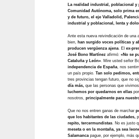
La realidad industrial, poblacional y
Comunidad Autónoma, solo prima en 
y de futuro, el eje Valladolid, Palen
industrial y poblacional, lenta y dol
Ante esta nueva reivindicación de una
bien,
han surgido voces políticas y 
producen vergüenza ajena
. El
ex-pre
José Bono Martínez
afirmó:
«No se pu
Cataluña y León»
. Mire usted señor B
independencia de España
, nos sent
un país propio.
Tan solo pedimos, ent
tres provincias tengan futuro, que no 
día más,
que las personas que vivimos
luchemos por quedarnos en ellas
por
nosotros,
principalmente para nuestro
Que no nos entren ganas de marchar
p
que los habitantes de las ciudades,
p
repito, tercermundistas
. No es justo 
meseta o en la montaña, ya sea leon
Salamanca
pague, por ejemplo, más qu