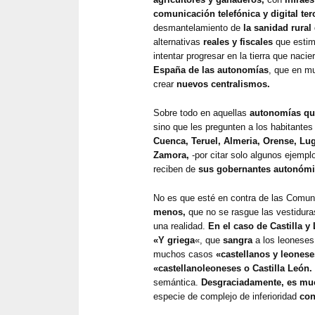
comunicación telefónica y digital te
desmantelamiento de
la sanidad rura
alternativas
reales y fiscales
que estim
intentar progresar en la tierra que naci
España de las autonomías
, que en m
crear
nuevos centralismos.
Sobre todo en aquellas
autonomías qu
sino que les pregunten a los habitantes
Cuenca, Teruel, Almeria, Orense, Lu
Zamora,
-por citar solo algunos ejemplo
reciben de
sus gobernantes autonómi
No es que esté en contra de las Comu
menos,
que no se rasgue las vestiduras 
una realidad.
En el caso de Castilla y
«Y griega
«, que
sangra
a los leoneses
muchos casos
«castellanos y leonese
«castellanoleoneses o Castilla León.
semántica.
Desgraciadamente, es mu
especie de complejo de inferioridad
con