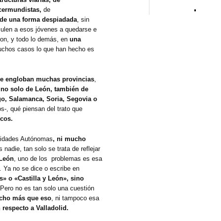
rcermundistas,
de
l de una forma despiadada
, sin
ulen a esos jóvenes a quedarse e
eron, y todo lo demás, en
una
uchos casos lo que han hecho es
e engloban muchas provincias
,
no solo de León, también de
go, Salamanca, Soria, Segovia o
s-, qué piensan del trato que
cos.
nidades Autónomas
, ni mucho
nadie, tan solo se trata de reflejar
 León
, uno de los problemas es esa
. Ya no se dice o escribe en
s» o «Castilla y León», sino
Pero no es tan solo una cuestión
cho más que eso
, ni tampoco esa
 respecto a Valladolid.