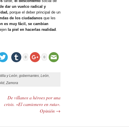
os
tarde,
el descontento
social de
de dar un vuelco radical y
idad,
porque el deber principal de un
andas de los ciudadanos
que les
ón es muy fácil, se cambian
ejen
la piel en hacerlas realidad
.
0
0
tilla y León
,
gobernantes
,
León
,
lid
,
Zamora
De villanos a héroes por una
crisis. «El camionero en ruta».
Opinión
→