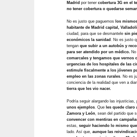
Madrid
por tener
cobertura 3G en el 
no tener cobertura o quedarse seman
No es justo que paguemos
los mismos
habitante de Madrid capital, Valladol
ciudad, para que se desmantele
sin pie
económicos la sanidad
. No es justo 
tengan
que subir a un autobús y rec
para ser atendido por un médico.
No 
comarcales y tengamos que vernos ob
urgencias de los hospitales de las c
estimule fiscalmente a los jóvenes pa
empleo en las zonas rurales
. No es j
conciencia de la realidad que ven a diar
tierra que les vio nacer.
Podría seguir alargando las injusticias,
unos ejemplos
. Que
les quede claro 
Zamora y León
, sean del partido que 
convencer con mentiras en campañas
estas,
seguir haciendo lo mismo que
lado. Así que,
aunque las reivindicac