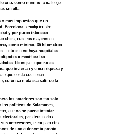
telefono, como mínimo
, para luego
as sin ella
.
 o más impuestos que un
id, Barcelona
o cualquier otra
dad y por puros intereses
que ahora, nuestros mayores se
orrer, como mínimo, 35 kilómetros
es justo que
no haya hospitales
ligados a masificar las
iudades
. No es justo que
no se
ra que inviertan y creen riqueza y
usto que desde que tienen
io
, su única meta sea salir de la
pero las anteriores son tan solo
a los políticos de Salamanca,
sean, que
no se puede intentar
 electorales,
para terminadas
 sus antecesores
, mirar para otro
iones de una autonomía propia