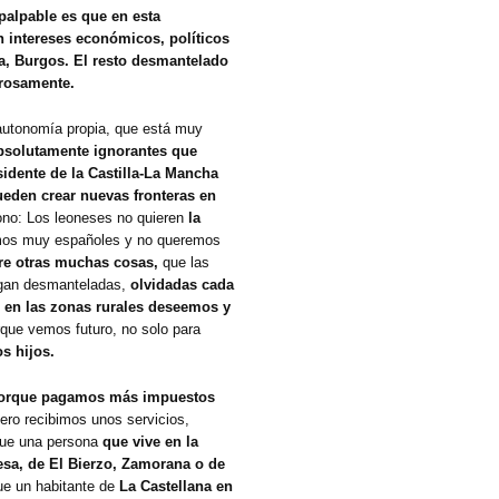
 palpable es que en esta
intereses económicos, políticos
cia, Burgos. El resto desmantelado
orosamente.
 autonomía propia, que está muy
absolutamente ignorantes que
sidente de la Castilla-La Mancha
eden crear nuevas fronteras en
ono: Los leoneses no quieren
la
imos muy españoles y no queremos
re otras muchas cosas,
que las
sigan desmanteladas,
olvidadas cada
en las zonas rurales deseemos y
que vemos futuro, no solo para
s hijos.
orque pagamos más impuestos
ero recibimos unos servicios,
que una persona
que vive en la
esa, de El Bierzo, Zamorana o de
e un habitante de
La Castellana en