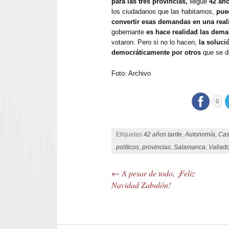
para las tres provincias,
llegue
42 añ
los ciudadanos que las habitamos,
pue
convertir esas demandas en una real
gobernante
es hace realidad las dem
votaron. Pero si no lo hacen,
la soluci
democráticamente por otros
que se d
Foto: Archivo
0
Etiquetas
42 años tarde
,
Autonomía
,
Cas
políticos
,
provincias
,
Salamanca
,
Vallado
←
A pesar de todo, ¡Feliz
Post navigation
Navidad Zabulón!