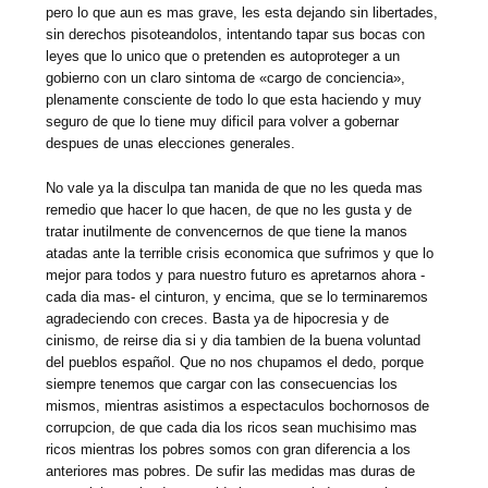
pero lo que aun es mas grave, les esta dejando sin libertades,
sin derechos pisoteandolos, intentando tapar sus bocas con
leyes que lo unico que o pretenden es autoproteger a un
gobierno con un claro sintoma de «cargo de conciencia»,
plenamente consciente de todo lo que esta haciendo y muy
seguro de que lo tiene muy dificil para volver a gobernar
despues de unas elecciones generales.
No vale ya la disculpa tan manida de que no les queda mas
remedio que hacer lo que hacen, de que no les gusta y de
tratar inutilmente de convencernos de que tiene la manos
atadas ante la terrible crisis economica que sufrimos y que lo
mejor para todos y para nuestro futuro es apretarnos ahora -
cada dia mas- el cinturon, y encima, que se lo terminaremos
agradeciendo con creces. Basta ya de hipocresia y de
cinismo, de reirse dia si y dia tambien de la buena voluntad
del pueblos español. Que no nos chupamos el dedo, porque
siempre tenemos que cargar con las consecuencias los
mismos, mientras asistimos a espectaculos bochornosos de
corrupcion, de que cada dia los ricos sean muchisimo mas
ricos mientras los pobres somos con gran diferencia a los
anteriores mas pobres. De sufir las medidas mas duras de