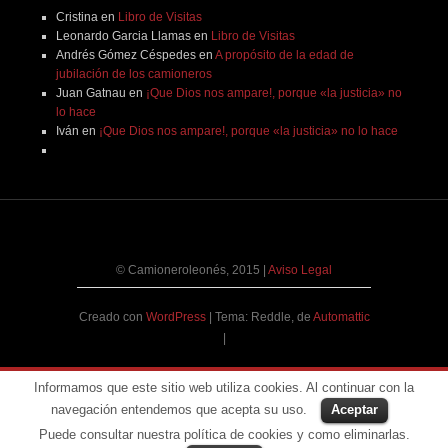
Cristina
en
Libro de Visitas
Leonardo Garcia Llamas
en
Libro de Visitas
Andrés Gómez Céspedes
en
A propósito de la edad de
jubilación de los camioneros
Juan Gatnau
en
¡Que Dios nos ampare!, porque «la justicia» no
lo hace
Iván
en
¡Que Dios nos ampare!, porque «la justicia» no lo hace
© Camioneroleonés, 2015
|
Aviso Legal
Creado con
WordPress
|
Tema: Reddle, de
Automattic
|
Informamos que este sitio web utiliza cookies. Al continuar con la
navegación entendemos que acepta su uso.
Aceptar
Puede consultar nuestra política de cookies y como eliminarlas.