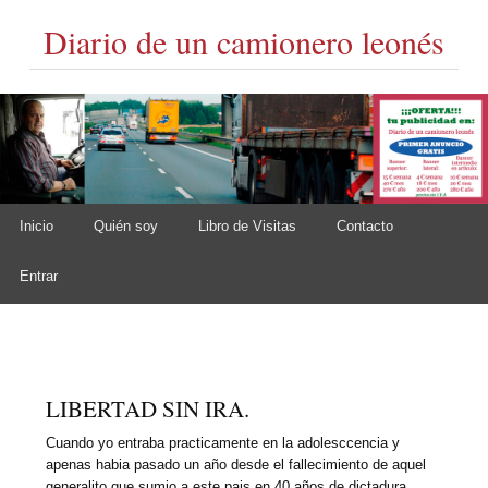
Diario de un camionero leonés
Skip to content
Inicio
Quién soy
Libro de Visitas
Contacto
Main menu
Entrar
LIBERTAD SIN IRA.
Cuando yo entraba practicamente en la adolesccencia y
apenas habia pasado un año desde el fallecimiento de aquel
generalito que sumio a este pais en 40 años de dictadura