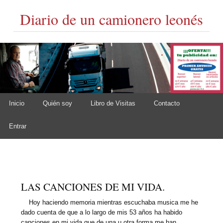
Diario de un camionero leonés
Skip to content
Inicio
Quién soy
Libro de Visitas
Contacto
Main menu
Entrar
LAS CANCIONES DE MI VIDA.
Hoy haciendo memoria mientras escuchaba musica me he
dado cuenta de que a lo largo de mis 53 años ha habido
canciones en mi vida que de una u otra forma me han