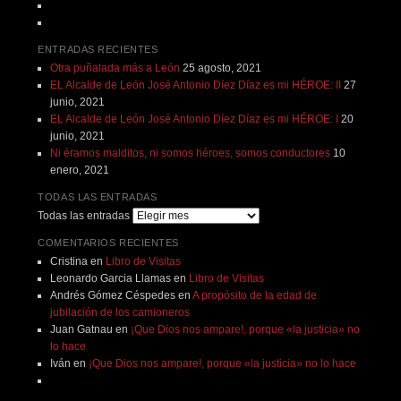
ENTRADAS RECIENTES
Otra puñalada más a León
25 agosto, 2021
EL Alcalde de León José Antonio Díez Díaz es mi HÉROE: II
27
junio, 2021
EL Alcalde de León José Antonio Díez Díaz es mi HÉROE: I
20
junio, 2021
Ni éramos malditos, ni somos héroes, somos conductores
10
enero, 2021
TODAS LAS ENTRADAS
Todas las entradas
COMENTARIOS RECIENTES
Cristina
en
Libro de Visitas
Leonardo Garcia Llamas
en
Libro de Visitas
Andrés Gómez Céspedes
en
A propósito de la edad de
jubilación de los camioneros
Juan Gatnau
en
¡Que Dios nos ampare!, porque «la justicia» no
lo hace
Iván
en
¡Que Dios nos ampare!, porque «la justicia» no lo hace