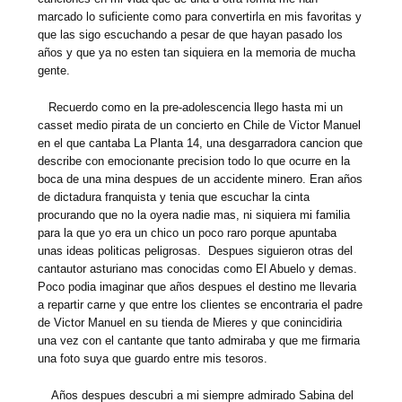
marcado lo suficiente como para convertirla en mis favoritas y
que las sigo escuchando a pesar de que hayan pasado los
años y que ya no esten tan siquiera en la memoria de mucha
gente.
Recuerdo como en la pre-adolescencia llego hasta mi un
casset medio pirata de un concierto en Chile de Victor Manuel
en el que cantaba La Planta 14, una desgarradora cancion que
describe con emocionante precision todo lo que ocurre en la
boca de una mina despues de un accidente minero. Eran años
de dictadura franquista y tenia que escuchar la cinta
procurando que no la oyera nadie mas, ni siquiera mi familia
para la que yo era un chico un poco raro porque apuntaba
unas ideas politicas peligrosas. Despues siguieron otras del
cantautor asturiano mas conocidas como El Abuelo y demas.
Poco podia imaginar que años despues el destino me llevaria
a repartir carne y que entre los clientes se encontraria el padre
de Victor Manuel en su tienda de Mieres y que conincidiria
una vez con el cantante que tanto admiraba y que me firmaria
una foto suya que guardo entre mis tesoros.
Años despues descubri a mi siempre admirado Sabina del