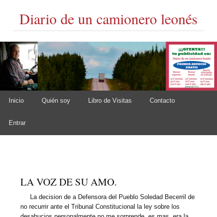
Diario de un camionero leonés
Skip to content
Inicio
Quién soy
Libro de Visitas
Contacto
Main menu
Entrar
LA VOZ DE SU AMO.
La decision de a Defensora del Pueblo Soledad Becerril de
no recurrir ante el Tribunal Constitucional la ley sobre los
desahucios personalmente no me sorprende, es mas, era la