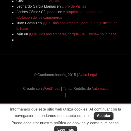
Cristina
en
Libro de Visitas
Leonardo Garcia Llamas
en
Libro de Visitas
Andrés Gómez Céspedes
en
A propósito de la edad de
jubilación de los camioneros
Juan Gatnau
en
¡Que Dios nos ampare!, porque «la justicia» no
lo hace
Iván
en
¡Que Dios nos ampare!, porque «la justicia» no lo hace
© Camioneroleonés, 2015
|
Aviso Legal
Creado con
WordPress
|
Tema: Reddle, de
Automattic
|
Informamos que este sitio web utiliza cookies. Al continuar con la
navegación entendemos que acepta su uso.
Aceptar
Puede consultar nuestra política de cookies y como eliminarlas.
Leer más