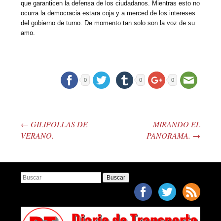
que garanticen la defensa de los ciudadanos. Mientras esto no
ocurra la democracia estara coja y a merced de los intereses
del gobierno de turno. De momento tan solo son la voz de su
amo.
0
0
0
←
GILIPOLLAS DE
MIRANDO EL
Post navigation
VERANO.
PANORAMA.
→
Buscar