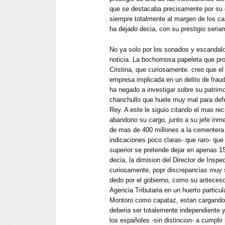
que se destacaba precisamente por su 
siempre totalmente al margen de los cam
ha dejado decia, con su prestigio seri
No ya solo por los sonados y escandal
noticia. La bochornosa papeleta que pro
Cristina, que curiosamente. creo que el
empresa implicada en un delito de fraud
ha negado a investigar sobre su patrimo
chanchullo que huele muy mal para defe
Rey. A este le siguio citando el mas rec
abandono su cargo, junto a su jefe inme
de mas de 400 millones a la cementer
indicaciones poco claras- que raro- que
superior se pretende dejar en apenas 
decia, la dimision del Director de Insp
curiosamente, popr discrepancias muy 
dedo por el gobierno, como su antecesor
Agencia Tributaria en un huerto particul
Montoro como capataz, estan cargandos
deberia ser totalemente independiente 
los españoles -sin distincion- a cumplir