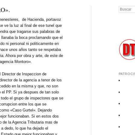
O».
Buscar
 menesteres, de Hacienda, portavoz
e ve la luz al final de ese tunel que
endra que tragarse sus palabras de
 llanaba la boca proclamando que el
ido ni personal ni politicamente en
 hace unos años tanto se respetaba
ia. Ahora por obra y arte, de este de
a agencia Montoro».
l Director de Inspeccion de
PATROCI
irector de la agencia a tenor de los
cedido en la misma y que, no son
o el PP. Si ya despues de tan solo
todo el grupo de inspectores que se
corrupcion entre los que se
 como «Caso Gurtel». Dejando
jor funcionaban. Si en estos dos
o de la Agencia Tributaria mas de
a dedo, lo que ha dejado el
el Estado que mejor funcionaban y