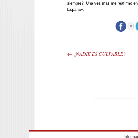
siempre?. Una vez mas me reafirmo en 
España».
0
←
¿NADIE ES CULPABLE?.
Post navigation
Informa