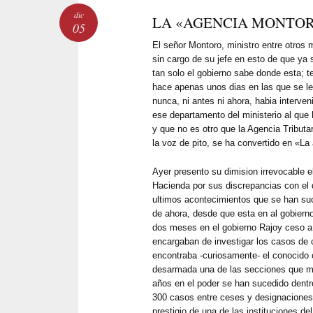
dic
LA «AGENCIA MONTOR
05
El señor Montoro, ministro entre otros
sin cargo de su jefe en esto de que ya s
tan solo el gobierno sabe donde esta; t
hace apenas unos dias en las que se le
nunca, ni antes ni ahora, habia interven
ese departamento del ministerio al que
y que no es otro que la Agencia Tributar
la voz de pito, se ha convertido en «L
Ayer presento su dimision irrevocable e
Hacienda por sus discrepancias con el d
ultimos acontecimientos que se han su
de ahora, desde que esta en al gobiern
dos meses en el gobierno Rajoy ceso a 
encargaban de investigar los casos de 
encontraba -curiosamente- el conocido
desarmada una de las secciones que me
años en el poder se han sucedido dentr
300 casos entre ceses y designaciones 
prestigio de una de las instituciones d