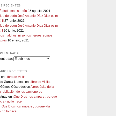
S RECIENTES
uñalada más a León
25 agosto, 2021
lde de León José Antonio Díez Díaz es mi
 II
27 junio, 2021
lde de León José Antonio Díez Díaz es mi
 I
20 junio, 2021
os malditos, ni somos héroes, somos
tores
10 enero, 2021
AS ENTRADAS
 entradas
RIOS RECIENTES
a
en
Libro de Visitas
do Garcia Llamas
en
Libro de Visitas
 Gómez Céspedes
en
A propósito de la
 jubilación de los camioneros
atnau
en
¡Que Dios nos ampare!, porque
ticia» no lo hace
n
¡Que Dios nos ampare!, porque «la
a» no lo hace