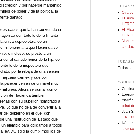
discrecion y por haberse mantenido
ENTRADA
bios de poder y de la politica, la
Otra p
amente dañado.
EL Alca
HÉROE:
osos casos que la han convertido en
EL Alca
tagonizo con todo lo de la Infanta
HÉROE:
Ni éram
 la unica copropietara de un
conduc
e millonario a la que Hacienda se
nio, e incluso, se presto a un
nder el dañado honor de la hija del
TODAS L
iente lo de la inspectora que
Todas las
diato, por la rebaja de una sancion
a mejicana Cemex y que por
COMENTA
 la parecer venian de un nivel muy
Cristin
15 millones. Ahora se suma, como
Leonar
eccion de Hacienda tambien,
Andrés
serias con su superior, nombrado a
edad de
a. Lo que no deja de convertir a la
Juan G
ar del gobierno en el que, con
«la jus
e una institucion del Estado que
Iván
e
y un ejemplo para obligarnos a todos
justici
 la ley. ¿O solo la cumplimos los de