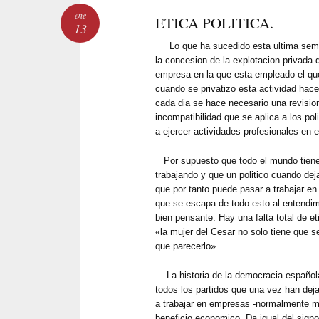
ene
ETICA POLITICA.
13
Lo que ha sucedido esta ultima sema
la concesion de la explotacion privada d
empresa en la que esta empleado el qu
cuando se privatizo esta actividad hac
cada dia se hace necesario una revision
incompatibilidad que se aplica a los pol
a ejercer actividades profesionales en 
Por supuesto que todo el mundo tiene 
trabajando y que un politico cuando deja
que por tanto puede pasar a trabajar e
que se escapa de todo esto al entendim
bien pensante. Hay una falta total de eti
«la mujer del Cesar no solo tiene que s
que parecerlo».
La historia de la democracia española
todos los partidos que una vez han dej
a trabajar en empresas -normalmente mu
beneficio economico. Da igual del signo