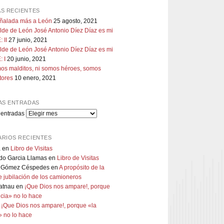
S RECIENTES
uñalada más a León
25 agosto, 2021
lde de León José Antonio Díez Díaz es mi
 II
27 junio, 2021
lde de León José Antonio Díez Díaz es mi
 I
20 junio, 2021
os malditos, ni somos héroes, somos
tores
10 enero, 2021
AS ENTRADAS
 entradas
RIOS RECIENTES
a
en
Libro de Visitas
do Garcia Llamas
en
Libro de Visitas
 Gómez Céspedes
en
A propósito de la
 jubilación de los camioneros
atnau
en
¡Que Dios nos ampare!, porque
ticia» no lo hace
n
¡Que Dios nos ampare!, porque «la
a» no lo hace