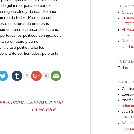
 de gobierno, pasando por ex-
ENTRADA
tores generales y demas. No hace
Otra p
 mente de todos. Pero creo que
EL Alca
ros o directores de empresas
HÉROE:
io de autentica etica politica para
EL Alca
ue todos los politicos son iguales y
HÉROE:
Ni éram
rarse el futuro y como
conduc
la clase politica ante los
cencia de ser honrados, pero esto
TODAS L
Todas las
0
0
COMENTA
Cristin
Leonar
Andrés
PROHIBIDO ENFERMAR POR
edad de
LA NOCHE.
→
Juan G
«la jus
Iván
e
justici