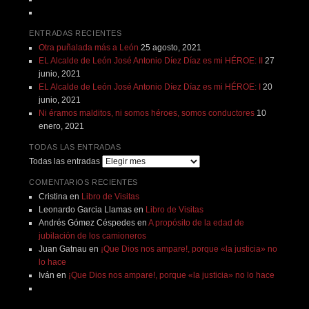
ENTRADAS RECIENTES
Otra puñalada más a León
25 agosto, 2021
EL Alcalde de León José Antonio Díez Díaz es mi HÉROE: II
27
junio, 2021
EL Alcalde de León José Antonio Díez Díaz es mi HÉROE: I
20
junio, 2021
Ni éramos malditos, ni somos héroes, somos conductores
10
enero, 2021
TODAS LAS ENTRADAS
Todas las entradas
COMENTARIOS RECIENTES
Cristina
en
Libro de Visitas
Leonardo Garcia Llamas
en
Libro de Visitas
Andrés Gómez Céspedes
en
A propósito de la edad de
jubilación de los camioneros
Juan Gatnau
en
¡Que Dios nos ampare!, porque «la justicia» no
lo hace
Iván
en
¡Que Dios nos ampare!, porque «la justicia» no lo hace