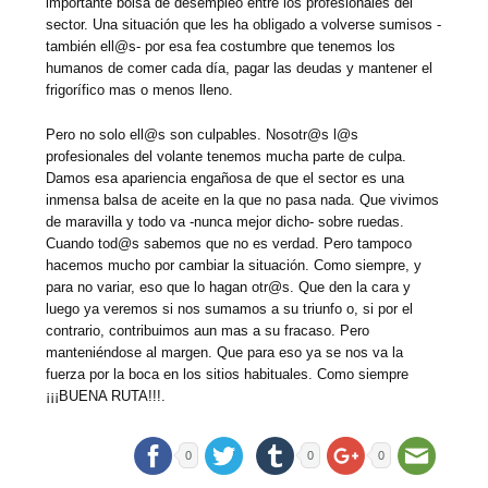
importante bolsa de desempleo entre los profesionales del
sector. Una situación que les ha obligado a volverse sumisos -
también ell@s- por esa fea costumbre que tenemos los
humanos de comer cada día, pagar las deudas y mantener el
frigorífico mas o menos lleno.
Pero no solo ell@s son culpables. Nosotr@s l@s
profesionales del volante tenemos mucha parte de culpa.
Damos esa apariencia engañosa de que el sector es una
inmensa balsa de aceite en la que no pasa nada. Que vivimos
de maravilla y todo va -nunca mejor dicho- sobre ruedas.
Cuando tod@s sabemos que no es verdad. Pero tampoco
hacemos mucho por cambiar la situación. Como siempre, y
para no variar, eso que lo hagan otr@s. Que den la cara y
luego ya veremos si nos sumamos a su triunfo o, si por el
contrario, contribuimos aun mas a su fracaso. Pero
manteniéndose al margen. Que para eso ya se nos va la
fuerza por la boca en los sitios habituales. Como siempre
¡¡¡BUENA RUTA!!!.
0
0
0