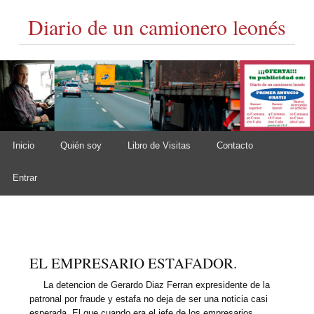
Diario de un camionero leonés
Skip to content
Inicio
Quién soy
Libro de Visitas
Contacto
Main menu
Entrar
EL EMPRESARIO ESTAFADOR.
La detencion de Gerardo Diaz Ferran expresidente de la
patronal por fraude y estafa no deja de ser una noticia casi
esperada. El que cuando era el jefe de los empresarios