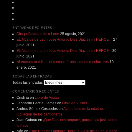
ENTRADAS RECIENTES
Otra puñalada más a León
25 agosto, 2021
EL Alcalde de León José Antonio Díez Díaz es mi HÉROE: II
27
junio, 2021
EL Alcalde de León José Antonio Díez Díaz es mi HÉROE: I
20
junio, 2021
Ni éramos malditos, ni somos héroes, somos conductores
10
enero, 2021
TODAS LAS ENTRADAS
Todas las entradas
COMENTARIOS RECIENTES
Cristina
en
Libro de Visitas
Leonardo Garcia Llamas
en
Libro de Visitas
Andrés Gómez Céspedes
en
A propósito de la edad de
jubilación de los camioneros
Juan Gatnau
en
¡Que Dios nos ampare!, porque «la justicia» no
lo hace
Iván
en
¡Que Dios nos ampare!, porque «la justicia» no lo hace