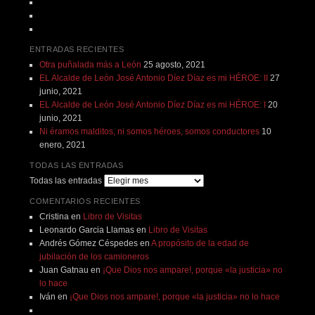
ENTRADAS RECIENTES
Otra puñalada más a León
25 agosto, 2021
EL Alcalde de León José Antonio Díez Díaz es mi HÉROE: II
27
junio, 2021
EL Alcalde de León José Antonio Díez Díaz es mi HÉROE: I
20
junio, 2021
Ni éramos malditos, ni somos héroes, somos conductores
10
enero, 2021
TODAS LAS ENTRADAS
Todas las entradas
COMENTARIOS RECIENTES
Cristina
en
Libro de Visitas
Leonardo Garcia Llamas
en
Libro de Visitas
Andrés Gómez Céspedes
en
A propósito de la edad de
jubilación de los camioneros
Juan Gatnau
en
¡Que Dios nos ampare!, porque «la justicia» no
lo hace
Iván
en
¡Que Dios nos ampare!, porque «la justicia» no lo hace