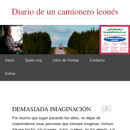
Diario de un camionero leonés
Skip to content
Inicio
Quién soy
Libro de Visitas
Contacto
Main menu
Entrar
DEMASIADA IMAGINACIÓN.
1
Por mucho que sigan pasando los años, no dejan de
sorprenderme esas personas que siempre imaginan, incluso
dar por hecho, situaciones, actos, o ideas, en los demás, sin