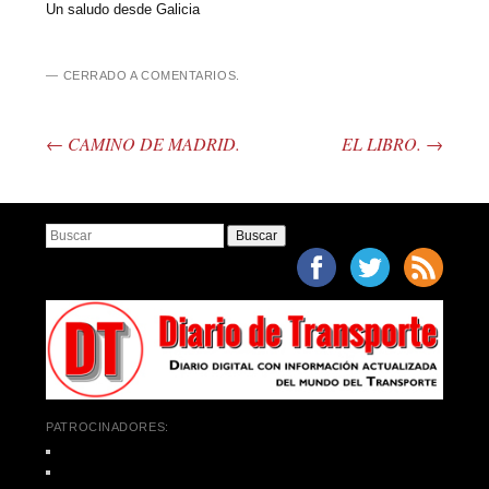
Un saludo desde Galicia
CERRADO A COMENTARIOS.
←
CAMINO DE MADRID.
EL LIBRO.
→
Post navigation
Buscar
PATROCINADORES: