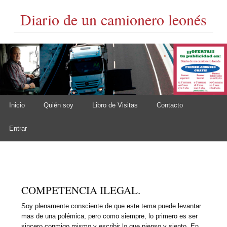
Diario de un camionero leonés
Skip to content
Inicio
Quién soy
Libro de Visitas
Contacto
Main menu
Entrar
COMPETENCIA ILEGAL.
Soy plenamente consciente de que este tema puede levantar
mas de una polémica, pero como siempre, lo primero es ser
sincero conmigo mismo y escribir lo que pienso y siento. En