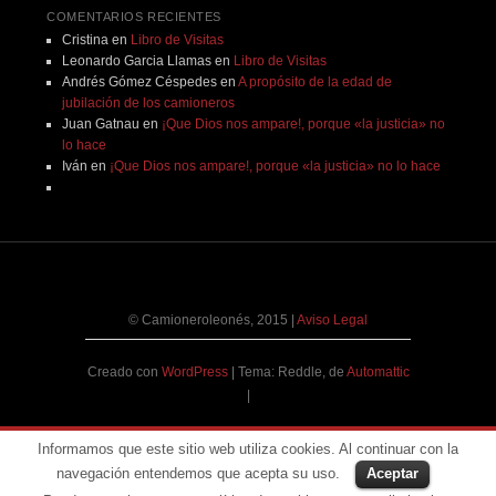
COMENTARIOS RECIENTES
Cristina
en
Libro de Visitas
Leonardo Garcia Llamas
en
Libro de Visitas
Andrés Gómez Céspedes
en
A propósito de la edad de
jubilación de los camioneros
Juan Gatnau
en
¡Que Dios nos ampare!, porque «la justicia» no
lo hace
Iván
en
¡Que Dios nos ampare!, porque «la justicia» no lo hace
© Camioneroleonés, 2015
|
Aviso Legal
Creado con
WordPress
|
Tema: Reddle, de
Automattic
|
Informamos que este sitio web utiliza cookies. Al continuar con la
navegación entendemos que acepta su uso.
Aceptar