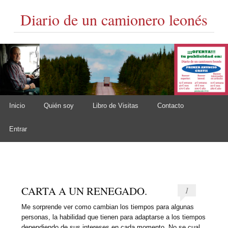
Diario de un camionero leonés
Skip to content
Inicio
Quién soy
Libro de Visitas
Contacto
Main menu
Entrar
CARTA A UN RENEGADO.
1
Me sorprende ver como cambian los tiempos para algunas
personas, la habilidad que tienen para adaptarse a los tiempos
dependiendo de sus intereses en cada momento. No se cual