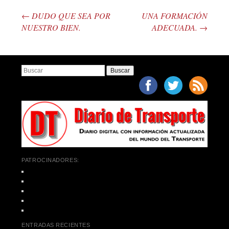
←
DUDO QUE SEA POR
UNA FORMACIÓN
Post navigation
NUESTRO BIEN.
ADECUADA.
→
Buscar
PATROCINADORES:
ENTRADAS RECIENTES