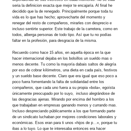
seria la definicion exacta que mejor te encajaría. Al final he
decidido que la de renegado. Principalmente porque toda tu
vida es lo que has hecho; aprovecharte del momento y
renegar del resto de compañeros, mirarles con desprecio e
incluso sentirte superior. Este trabajo de la carretera, como en
todos, alberga personas de todo tipo. Así que tu no podías
faltar en la profesión, para desgracia de la misma.
Recuerdo como hace 15 años, en aquella época en la que
hacer internacional dejaba en los bolsillos un sueldo mas o
menos decente. Tu como la mayoría dabais saltos de alegría
por eso de cobrar kilómetros, una dieta en cada país, festivos
y un sueldo base decente. Claro que era igual que eso poco a
poco fuera fomentando la falta de solidaridad entre los
compañeros, que cada uno fuera a su propia «bola», egoísta
únicamente preocupado por lo suyo, incluso alegrándose de
las desgracias ajenas. Mirando por encima del hombro a los
que trabajaban en empresas ganando menos y currando mas.
Incluso despreciando públicamente a los que formando parte
de un sindicato luchaban por mejores condiciones laborales y
económicas. Esos eran para ti unos «hijos de p…», porque tu
ibas a lo tuyo. Lo que te interesaba entonces era hacer