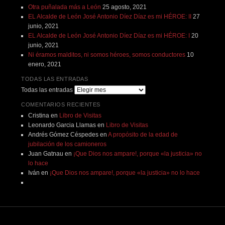
Otra puñalada más a León
25 agosto, 2021
EL Alcalde de León José Antonio Díez Díaz es mi HÉROE: II
27
junio, 2021
EL Alcalde de León José Antonio Díez Díaz es mi HÉROE: I
20
junio, 2021
Ni éramos malditos, ni somos héroes, somos conductores
10
enero, 2021
TODAS LAS ENTRADAS
Todas las entradas
COMENTARIOS RECIENTES
Cristina
en
Libro de Visitas
Leonardo Garcia Llamas
en
Libro de Visitas
Andrés Gómez Céspedes
en
A propósito de la edad de
jubilación de los camioneros
Juan Gatnau
en
¡Que Dios nos ampare!, porque «la justicia» no
lo hace
Iván
en
¡Que Dios nos ampare!, porque «la justicia» no lo hace