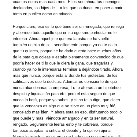
cuantos euros mas cada mes. Ellos son ahora tus enemigos
declarados, los hijos de… a los que no dudas en poner a parir
tanto en publico como en privado.
Porque claro, eso es lo que tiene ser un renegado, que reniega
y aborrece todo aquello que en su egoísmo particular no le
interesa. Ahora aquel jefe que era la ostia se ha vuelto
también un hijo de p… sencillamente porque ya no te da lo
que tu quieres, porque se ha dado cuenta hace muchos años
de la pata que cojeas y estaba plenamente convencido de que
podría hacer de ti lo que le diera la gana, que tragarías y
cuando ya no le interesaras terminaría dejándote tirado. Ahora
mas que nunca, porque esta al día de tus protestas, de los
calificativos que le dedicas. Ademas es consciente de que
nunca abandonaras la empresa, Tu te aferras a un hipotético
despido y liquidación para irte, pero el esta seguro de que
nunca lo hará, porque ya sabes, y si no te lo digo, que dicen
que la venganza es algo que se sirve en un plato muy frió,
congelado mas bien. Y ahora esta en eso, disfrutando todo lo
que puede y mas, viéndote amargado y en tu ser natural,
rengado. Seguramente leerás esto y te cabreara, porque
tampoco aceptas la critica, el debate y la opinión ajena.
Nunca lo hiciste y ya es un poco tarde para que cambies, allá