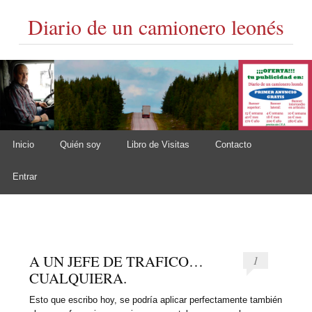
Diario de un camionero leonés
Skip to content
Inicio
Quién soy
Libro de Visitas
Contacto
Main menu
Entrar
A UN JEFE DE TRAFICO…
1
CUALQUIERA.
Esto que escribo hoy, se podría aplicar perfectamente también