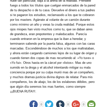
nube tan particular, baja a la arena de la realidad. Prendele
fuego a todos los títulos que cuelgan enmarcados de la pared
de tu despacho o de tu casa. Devuelve el dinero a tus padres
si te pagaron los estudios, reclamaselo a los que te cobraron
por los masters. Agárrate al volante de un camión durante
como mínimo un año y veras la cruda realidad. Porque estos
ojos miopes han visto muchos como tu, que se daban aires
de grandeza, eran prepotentes y maleducados. Parecía
cuando entraron en la empresa que la iban a heredar, y
terminaron saliendo por la puerta falsa, algunos con las caras
marcadas. Escondiéndose de muchos a los que maltrataban,
y ahora están cargando camiones lejos de su lugar de origen y
cuando tienen dos copas de mas recurriendo al: «Yo tuve» o
«Yo fui». Otros hasta en la cárcel por «listos». Mas de uno
sumido en la droga y el alcohol intentando mitigar su mala
conciencia porque por su culpa murió mas de un compañero,
y muchos dramas-justicia divina dignos de relatar. Para mis
compañeros, los de abajo, los de los eslabones débiles, pero
que algún día seremos los mas fuertes, como siempre
¡¡¡BUENA RUTA!!!.
0
0
0