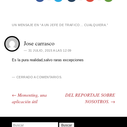
UN MENSAJE EN “
A UN JEFE DE TRAFICO… CUALQUIERA.
”
Jose carrasco
31 JULIO, 2015 A LAS 12:09
Es la pura realidad,salvo raras excepciones
CERRADO A COMENTARIOS.
←
Mementing, una
DEL REPORTAJE SOBRE
Post navigation
aplicación útil
NOSOTROS.
→
Buscar