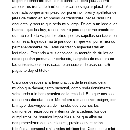
al genero femenino que ejerce como tal, pero para ahorrar
arrobas -es ironía- lo haré en masculino singular-plural. Mas
que nada porque si empiezo por poner nombres y apellidos de
jefes de trafico en empresas de transporte; necesitaría una
encuesta, y seguro que seria muy larga. Dejare a un lado a los
buenos, que los hay, a esos animo para seguir mejorando en
su trabajo. Esto va por los otros, por los capullos sentados en
una mesa, trajeados hasta para dormir, que van por el mundo
permanentemente de «jefes de trafico especialistas en
logística». Teniendo a sus espaldas un montón de títulos de
esos que dan presunta importancia, cargados de masters en
las universidades mas caras, o en cursos de esos de: «Si
pagas te doy el titulo».
Claro que después a la hora practica de la realidad dejan
mucho que desear, tanto personal, como profesionalmente,
sobre todo a la hora practica de la realidad. Esa que nos toca
a nosotros directamente. Me refiero a cuando nos exigen, con
la mayor desvergüenza del mundo, que seamos los
camioneros, repartidores y demás de la cadena, los que
cumplamos los horarios imposibles a los que ellos se
comprometieron con los clientes, previa conversación
telefónica, personal o vía redes inteligentes. Como si su reloj