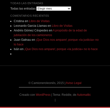
TODAS LAS ENTRADAS
Todas las entradas
COMENTARIOS RECIENTES
Cristina
en
Libro de Visitas
Leonardo Garcia Llamas
en
Libro de Visitas
Andrés Gómez Céspedes
en
A propósito de la edad de
jubilación de los camioneros
Juan Gatnau
en
¡Que Dios nos ampare!, porque «la justicia» no
lo hace
Iván
en
¡Que Dios nos ampare!, porque «la justicia» no lo hace
© Camioneroleonés, 2015
|
Aviso Legal
Creado con
WordPress
|
Tema: Reddle, de
Automattic
|